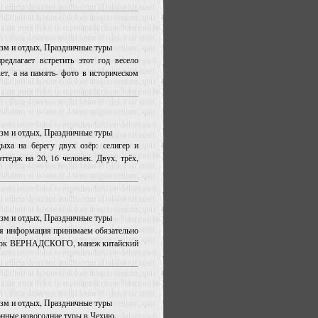
ризм и отдых, Праздничные туры
едлагает встретить этот год весело
ет, а на память- фото в историческом
ризм и отдых, Праздничные туры
а на берегу двух озёр: селигер и
оттедж на 20, 16 человек. Двух, трёх,
ризм и отдых, Праздничные туры
я информация принимаем обязательно
: цирк ВЕРНАДСКОГО, манеж китайский
ризм и отдых, Праздничные туры
онные новогодние туры в Чехию.