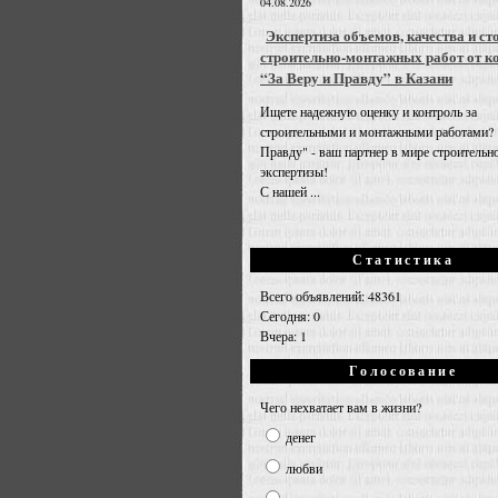
04.08.2026
Экспертиза объемов, качества и ст
строительно-монтажных работ от к
“За Веру и Правду” в Казани
Ищете надежную оценку и контроль за
строительными и монтажными работами? 
Правду" - ваш партнер в мире строительн
экспертизы!
С нашей ...
Статистика
Всего объявлений: 48361
Сегодня: 0
Вчера: 1
Голосование
Чего нехватает вам в жизни?
денег
любви