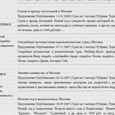
Сдача в аренду коттеджей в Москве
Предложение
Опубликовано: 11.01.2008 | Срок на 3 месяца | Рубрика: Ту
Сдача в аренду коттеджей. Новый год и рождество аренда коттеджей на 
ртизы в
рыбалки, охоты, катание на снегоходах и собачьих упряжках. и просто сда
40 человек. цена от 1500 рублей с ...
ская
 судебно-
Свадебные путешествия и романтические туры, Москва
 пациентов
Предложение
Опубликовано: 07.11.2007 | Срок на 3 месяца | Рубрика: Ту
Свадебные путешествия и романтические туры. Wedding-Travel. провед
организуем Вашу свадьбу, а выбирайте страну: свадьба в Чехии, свадьба в
Чехии, свадьба в Дании, Австрии, Сей...
Зимние каникулы. в Москве
иц в
Предложение
Опубликовано: 02.10.2007 | Срок на 3 месяца | Рубрика: Ту
Зимние каникулы. самые оригинальные экскурсии для родителей с де
му
подмосковья в дни школьных каникул. такого Вы еще не видели более подро
иц.
енности с
Новый год в подмосковье, Москва
Предложение
Опубликовано: 28.09.2007 | Срок на 3 месяца | Рубрика: Ту
Новый год в подмосковье. Встреча нового года в Подмосковье: "Ивантее
"Ершово", "Москвич", "Солнечный" и др. цена от 5500 руб. за заезд.