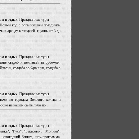
ризм и отдых, Праздничные туры
Новый год с организацией праздника,
ча в аренду коттеджей, группы от 3 до
ризм и отдых, Праздничные туры
ение свадеб и венчаний за рубежом.
 Италии, свадьба во Франции, свадьба в
ризм и отдых, Праздничные туры
тьми по городам Золотого кольца и
бно на нашем сайте либо по , .
ризм и отдых, Праздничные туры
вка", "Русь", "Бекасово", "Молния",
 новогодний банкет, шоу-программа,