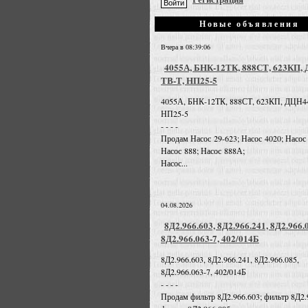
Новые объявления
Вчера в 08:39:06
4055А, БНК-12ТК, 888СТ, 623КП,
ТВ-Т, НП25-5
4055А, БНК-12ТК, 888СТ, 623КП, ДЦН4
НП25-5
- - - -
Продам Насос 29-623; Насос 4020; Насос
Насос 888; Насос 888А;
Насос...
04.08.2026
8Д2.966.603, 8Д2.966.241, 8Д2.966.
8Д2.966.063-7, 402/014Б
8Д2.966.603, 8Д2.966.241, 8Д2.966.085,
8Д2.966.063-7, 402/014Б
- - - -
Продам фильтр 8Д2.966.603; фильтр 8Д2.