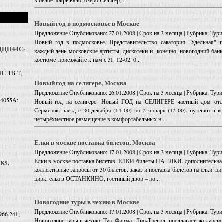
в белое покрывало, озеро Селигер,...
Новый год в подмосковье в Москве
Предложение
Опубликовано: 27.01.2008 | Срок на 3 месяца | Рубрика: Ту
Новый год в подмосковье. Представительство санатория "Удельная" пр
 ДЦН44С-
каждый день московские артисты, дискотеки и ,конечно, новогодний банк
костюме. приезжайте к нам с 31. 12-02. 0...
4С-ТВ-Т,
Новый год на селигере, Москва
Предложение
Опубликовано: 26.01.2008 | Срок на 3 месяца | Рубрика: Ту
 4055А;
Новый год на селигере. Новый ГОД на СЕЛИГЕРЕ частный дом отдых
Серменок. заезд с 30 декабря (14 00) по 2 января (12 00). путёвки в к
четырёхместное размещение в комфортабельных н...
Елки в москве поставка билетов, Москва
Предложение
Опубликовано: 17.01.2008 | Срок на 3 месяца | Рубрика: Ту
Елки в москве поставка билетов. ЕЛКИ билеты НА ЕЛКИ. дополнительна
085,
коллективные запросы от 30 билетов. заказ и поставка билетов на елки
цирк, елка в ОСТАНКИНО, гостиный двор – но...
Новогодние туры в чехию в Москве
Предложение
Опубликовано: 17.01.2008 | Срок на 3 месяца | Рубрика: Ту
966.241;
Новогодние туры в чехию. Тур. Фирма "Дио-Тревэл" предлагает экскурси