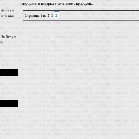
сюрпризы и подарки в сочетание с природой,...
оимости
2
Страница 1 из 2:
1
омпании
"За Веру и
ой