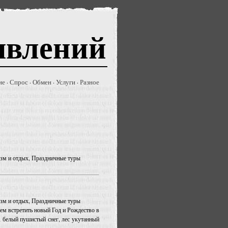
явлений
ие
Спрос
Обмен
Услуги
Разное
·
·
·
·
ризм и отдых, Праздничные туры
ризм и отдых, Праздничные туры
аем встретить новый Год и Рождество в
а, белый пушистый снег, лес укутанный