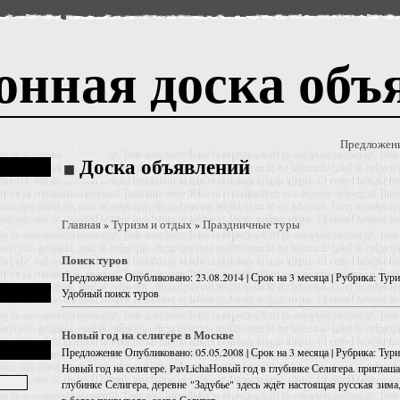
онная доска объ
Предложен
Доска объявлений
Главная
Туризм и отдых
Праздничные туры
»
»
Поиск туров
Предложение
Опубликовано: 23.08.2014 | Срок на 3 месяца | Рубрика: Ту
Удобный поиск туров
Новый год на селигере в Москве
Предложение
Опубликовано: 05.05.2008 | Срок на 3 месяца | Рубрика: Ту
Новый год на селигере. PavLichaНовый год в глубинке Селигера. приглаш
глубинке Селигера, деревне "Задубье" здесь ждёт настоящая русская зим