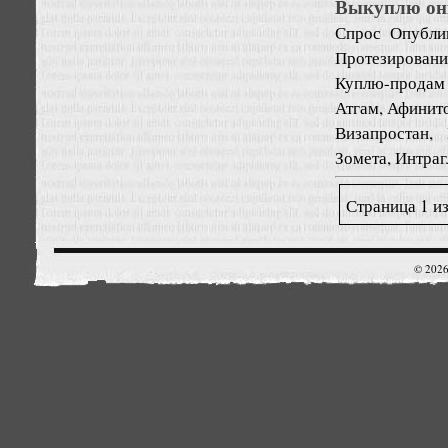
Выкуплю он
Спрос
Опубли
Протезировани
Куплю-продам
Атгам, Афинито
Визапростан, 
Зомета, Интрагл
Страница 1 из
© 2026