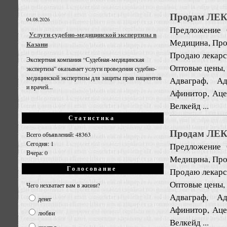
Продам ЛЕКА
04.08.2026
Предложение
Услуги судебно-медицинской экспертизы в
Медицина, Про
Казани
Продаю лекарст
Экспертная компания “Судебная-медицинская
Оптовые цены,
экспертиза” оказывает услуги проведения судебно-
медицинской экспертизы для защиты прав пациентов
Адваграф, Ад
и врачей...
Афинитор, Ацел
Велкейд ...
Статистика
Продам ЛЕКА
Всего объявлений: 48363
Сегодня: 1
Предложение
Вчера: 0
Медицина, Про
Голосование
Продаю лекарст
Оптовые цены,
Чего нехватает вам в жизни?
Адваграф, Ад
денег
Афинитор, Ацел
любви
Велкейд ...