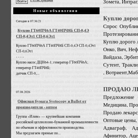
Зомета, Интрагл
Новые объявления
Куплю дорого
Сегодня в 07:36:21
Спрос
Опублик
Куплю ГТ60ПЧ6А ГТ40ПЧ8Б СП-0,4Э
Протезировани
СП-0,4Эт1 СП-0,6Эт1
Куплю дорого 
Куплю ГТ60ПЧ6А ГТ40ПЧ8Б СП-0,4Э СП-0,4Эт1
Онко, Вич, Неф
СП-0,6Эт1
Вайдаза, Эрбит
- - - -
Куплю насос ДЦН64-1; генератор ГТ60ПЧ6А;
Сутент, Тракл
генератор ГТ40ПЧ8Б;
, Вотриент,Мабт
датчик СП-0,...
ПРОДАЮ Л
07.08.2026
Предложение
Офисная бумага Svetocopy и Ballet от
Медицина, Про
производителя - оптом
Продаю лекарст
Группа «Илим» — крупнейшая компания
Оптовые цены,
российской целлюлозно-бумажной промышленности
Адваграф, Ад
по объемам и эффективности производства.
Мы предлагаем прямые по...
Афинитор, Ацел