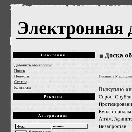
Электронная 
Доска о
Навигация
Добавить объявление
Поиск
Новости
Главная
Медицин
»
Статьи
Контакты
Выкуплю он
Спрос
Опубли
Реклама
Протезировани
Куплю-продам
Авторизация
Атгам, Афинито
Визапростан, 
Регистрация