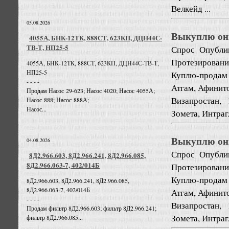
Велкейд ...
05.08.2026
Выкуплю он
4055А, БНК-12ТК, 888СТ, 623КП, ДЦН44С-
ТВ-Т, НП25-5
Спрос
Опубли
Протезировани
4055А, БНК-12ТК, 888СТ, 623КП, ДЦН44С-ТВ-Т,
НП25-5
Куплю-продам
- - - -
Атгам, Афинито
Продам Насос 29-623; Насос 4020; Насос 4055А;
Визапростан, 
Насос 888; Насос 888А;
Насос...
Зомета, Интрагл
Выкуплю он
04.08.2026
Спрос
Опубли
8Д2.966.603, 8Д2.966.241, 8Д2.966.085,
8Д2.966.063-7, 402/014Б
Протезировани
Куплю-продам
8Д2.966.603, 8Д2.966.241, 8Д2.966.085,
8Д2.966.063-7, 402/014Б
Атгам, Афинито
- - - -
Визапростан, 
Продам фильтр 8Д2.966.603; фильтр 8Д2.966.241;
Зомета, Интрагл
фильтр 8Д2.966.085...