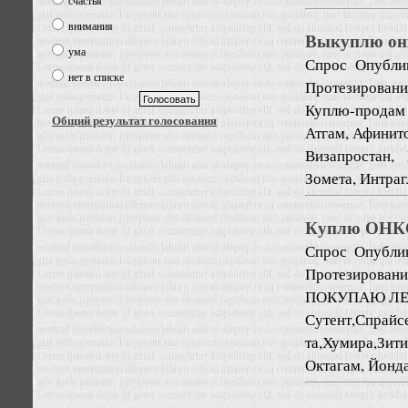
счастья
внимания
Выкуплю он
ума
Спрос
Опубли
нет в списке
Протезировани
Куплю-продам
Общий результат голосования
Атгам, Афинито
Визапростан, 
Зомета, Интрагл
Куплю ОНКО,
Спрос
Опублик
Протезировани
ПОКУПАЮ ЛЕК
Сутент,Спрай
та,Хумира,Зит
Октагам, Йонда