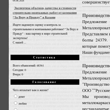
04.08.2026
совершенствует
Экспертиза объемов, качества и стоимости
строительно-монтажных работ от компании
Производств
“За Веру и Правду” в Казани
Предложение
Ищете надежную оценку и контроль за
Металлопрокат
строительными и монтажными работами? "За Веру и
Представляем 
Правду" - ваш партнер в мире строительной
экспертизы!
болты 24379.
С нашей ...
которые помог
Наши фундамен
Статистика
Производств
Всего объявлений: 48361
Сегодня: 0
Предложение
Вчера: 0
Металлопрокат
Голосование
"Производство
ООО ""Русские
Чего нехватает вам в жизни?
Мы производ
денег
металлокарка
любви
нестандарнтые 