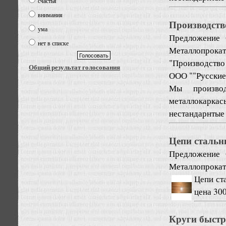
счастья
внимания
Производств
ума
Предложение
нет в списке
Металлопрокат
"Производство
Общий результат голосования
ООО ""Русские
Мы производ
металлокарка
нестандарнтые 
Цепи стальны
Предложение
Металлопрокат
Цепи ста
цена 300
Круги быстр