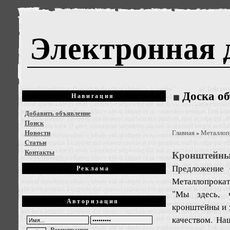
Электронная 
Доска о
Навигация
Добавить объявление
Поиск
Новости
Главная
Металлоп
»
Статьи
Контакты
Кронштейны 
Предложение
Реклама
Металлопрокат
"Мы здесь, ч
Авторизация
кронштейны и 
качеством. На
Регистрация