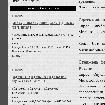
временем.
Для строительн
Новые объявления
05.08.2026
Сдать кабел
4055А, БНК-12ТК, 888СТ, 623КП, ДЦН44С-
Спрос
Опубл
ТВ-Т, НП25-5
Металлопрокат
4055А, БНК-12ТК, 888СТ, 623КП, ДЦН44С-ТВ-Т,
"
НП25-5
Более 10 лет 
- - - -
Продам Насос 29-623; Насос 4020; Насос 4055А;
клиентам самы
Насос 888; Насос 888А;
Насос...
Стержень ф
России
04.08.2026
Спрос
Опубл
8Д2.966.603, 8Д2.966.241, 8Д2.966.085,
Металлопрокат
8Д2.966.063-7, 402/014Б
Постоянно з
8Д2.966.603, 8Д2.966.241, 8Д2.966.085,
прессованный
8Д2.966.063-7, 402/014Б
России. готов
- - - -
Продам фильтр 8Д2.966.603; фильтр 8Д2.966.241;
другие изделия