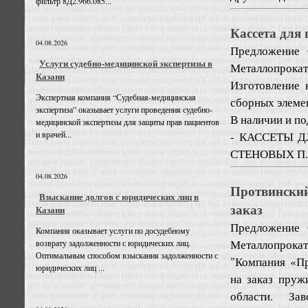
фильтр 8Д2.966.085...
Кассета для
04.08.2026
Предложение
Услуги судебно-медицинской экспертизы в
Металлопрокат
Казани
Изготовление 
Экспертная компания “Судебная-медицинская
сборных элеме
экспертиза” оказывает услуги проведения судебно-
В наличии и п
медицинской экспертизы для защиты прав пациентов
- КАССЕТЫ 
и врачей...
СТЕНОВЫХ П..
04.08.2026
Протвинский
Взыскание долгов с юридических лиц в
заказ
Казани
Предложение
Компания оказывает услуги по досудебному
Металлопрокат
возврату задолженности с юридических лиц.
Оптимальным способом взыскания задолженности с
"Компания «Пр
юридических лиц ...
на заказ пруж
области. За