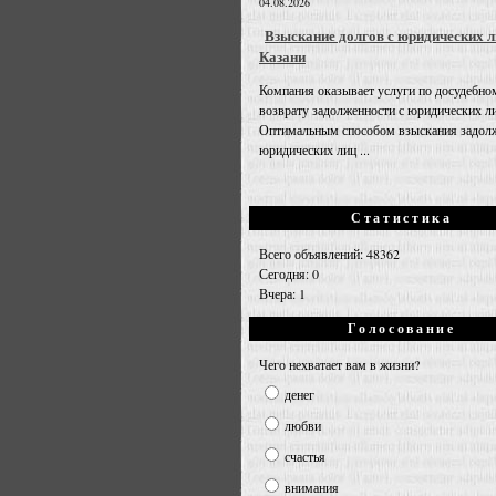
04.08.2026
Взыскание долгов с юридических л
Казани
Компания оказывает услуги по досудебно
возврату задолженности с юридических л
Оптимальным способом взыскания задолж
юридических лиц ...
Статистика
Всего объявлений: 48362
Сегодня: 0
Вчера: 1
Голосование
Чего нехватает вам в жизни?
денег
любви
счастья
внимания