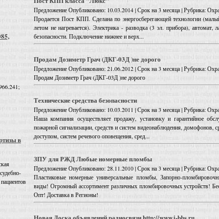
Пост КПП класса "Люкс"
Предложение
Опубликовано: 10.03.2014 | Срок на 3 месяца | Рубрика: Охра
Продается Пост КПП. Сделана по энергосберегающей технологии (малый
летом не нагревается). Электрика - разводка (3 эл. прибора), автомат,
085,
безопасности. Подключение нижнее и верх...
Продам Дозиметр Грач (ДКГ-03Д )не дорого
Предложение
Опубликовано: 21.06.2012 | Срок на 3 месяца | Рубрика: Охра
Продам Дозиметр Грач (ДКГ-03Д )не дорого
966.241;
Технические средства безопасности
Предложение
Опубликовано: 10.03.2011 | Срок на 3 месяца | Рубрика: Охра
Наша компания осуществляет продажу, установку и гарантийное обсл
пожарной сигнализации, средств и систем видеонаблюдения, домофонов, с
доступом, систем речевого оповещения, сред...
ртизы в
ЗПУ для РЖД Любые номерные пломбы
ская
Предложение
Опубликовано: 28.11.2010 | Срок на 3 месяца | Рубрика: Охра
 судебно-
Пластиковые номерные универсальные пломбы, Запорно-пломбировоч
 пациентов
виды! Огромный ассортимент различных пломбировочных устройств! Бес
Опт! Доставка в Регионы!
Новая Доска объявлений радиосвязи http://www.i-bbs.ru