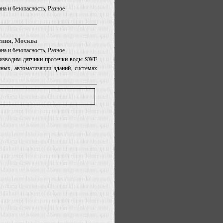
на и безопасность, Разное
ения, Москва
на и безопасность, Разное
оизводим датчики протечки воды SWF
ых, автоматизации зданий, системах