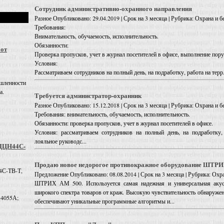
Сотрудник административно-охранного направления
Разное
Опубликовано: 29.04.2019 | Срок на 3 месяца | Рубрика: Охрана и б
Требования:
Внимательность, обучаемость, исполнительность.
Обязанности:
 от
Проверка пропусков, учет в журнал посетителей в офисе, выполнение пор
Условия:
Рассматриваем сотрудников на полный день, на подработку, работа на терр.
шленности
а.
Требуется администратор-охранник
Разное
Опубликовано: 15.12.2018 | Срок на 3 месяца | Рубрика: Охрана и б
Требования: внимательность, обучаемость, исполнительность.
Обязанности: проверка пропусков, учет в журнал посетителей в офисе.
Условия: рассматриваем сотрудников на полный день, на подработку, 
лояльное руководс...
 ДЦН44С-
Продаю новое недорогое противокражное оборудование ШТР
4С-ТВ-Т,
Предложение
Опубликовано: 08.08.2014 | Срок на 3 месяца | Рубрика: Охра
ШТРИХ АМ 500. Используется самая надежная и универсальная акус
широкого спектра товаров от краж. Высокую чувствительность обнаружен
 4055А;
обеспечивают уникальные программные алгоритмы и...