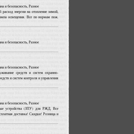
на и безопасность, Разное
 расход энергии на отопление зимой,
 лампа освещения. Все по нормам пож.
на и безопасность, Разное
на и безопасность, Разное
уживание средств и систем охранно-
редств и систем контроля и управления
на и безопасность, Разное
ные устройства (ЗПУ) для РЖД, Все
платная доставка! Скидки! Розница и