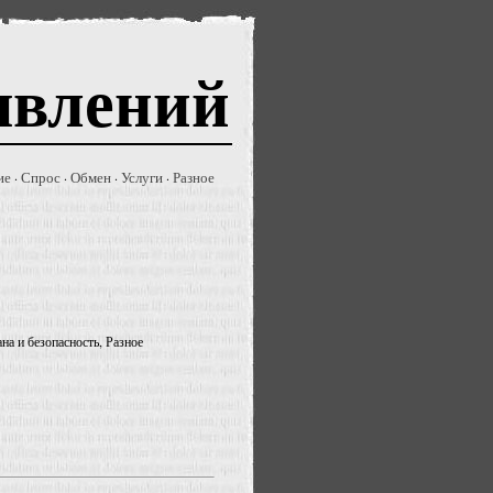
явлений
ие
Спрос
Обмен
Услуги
Разное
·
·
·
·
на и безопасность, Разное