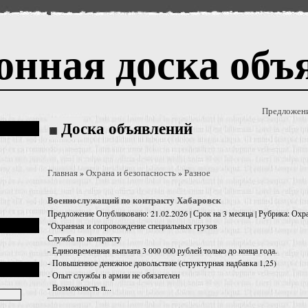
онная доска объ
Предложен
Доска объявлений
Главная
Охрана и безопасность
Разное
»
»
Военнослужащий по контракту Хабаровск
Предложение
Опубликовано: 21.02.2026 | Срок на 3 месяца | Рубрика: Охра
"Охранная и сопровождение специальных грузов
Служба по контракту
- Единовременная выплата 3 000 000 рублей только до конца года.
- Повышенное денежное довольствие (структурная надбавка 1,25)
- Опыт службы в армии не обязателен
- Возможность п...