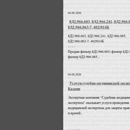
04.08.2026
8Д2.966.603, 8Д2.966.241, 8Д2.966.
8Д2.966.063-7, 402/014Б
8Д2.966.603, 8Д2.966.241, 8Д2.966.085,
8Д2.966.063-7, 402/014Б
- - - -
Продам фильтр 8Д2.966.603; фильтр 8Д2.
фильтр 8Д2.966.085...
04.08.2026
Услуги судебно-медицинской экспе
Казани
Экспертная компания “Судебная-медицин
экспертиза” оказывает услуги проведения
медицинской экспертизы для защиты прав
и врачей...