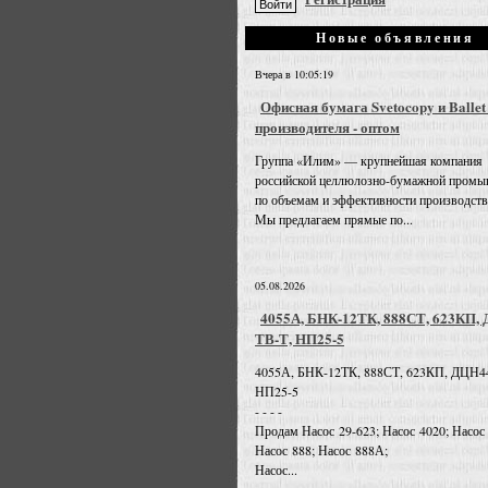
Новые объявления
Вчера в 10:05:19
Офисная бумага Svetocopy и Ballet
производителя - оптом
Группа «Илим» — крупнейшая компания
российской целлюлозно-бумажной промы
по объемам и эффективности производств
Мы предлагаем прямые по...
05.08.2026
4055А, БНК-12ТК, 888СТ, 623КП,
ТВ-Т, НП25-5
4055А, БНК-12ТК, 888СТ, 623КП, ДЦН4
НП25-5
- - - -
Продам Насос 29-623; Насос 4020; Насос
Насос 888; Насос 888А;
Насос...