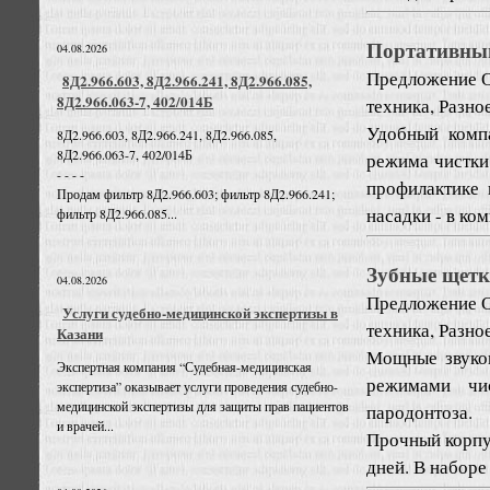
Портативный
04.08.2026
Предложение
О
8Д2.966.603, 8Д2.966.241, 8Д2.966.085,
8Д2.966.063-7, 402/014Б
техника, Разно
Удобный комп
8Д2.966.603, 8Д2.966.241, 8Д2.966.085,
8Д2.966.063-7, 402/014Б
режима чистки,
- - - -
профилактике 
Продам фильтр 8Д2.966.603; фильтр 8Д2.966.241;
насадки - в ком
фильтр 8Д2.966.085...
Зубные щетк
04.08.2026
Предложение
О
Услуги судебно-медицинской экспертизы в
техника, Разно
Казани
Мощные звуков
Экспертная компания “Судебная-медицинская
режимами чис
экспертиза” оказывает услуги проведения судебно-
медицинской экспертизы для защиты прав пациентов
пародонтоза.
и врачей...
Прочный корпу
дней. В наборе -