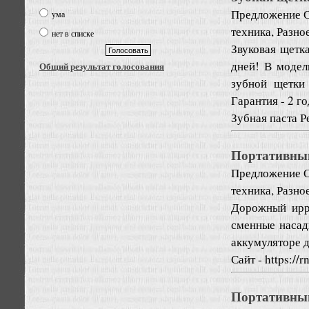
Предложение
О
ума
техника, Разно
нет в списке
Звуковая щетк
дней! В модел
Общий результат голосования
зубной щетки
Гарантия - 2 го
Зубная паста Ре
Портативный
Предложение
О
техника, Разно
Дорожный ирр
сменные насад
аккумуляторе д
Сайт - https://r
Портативный