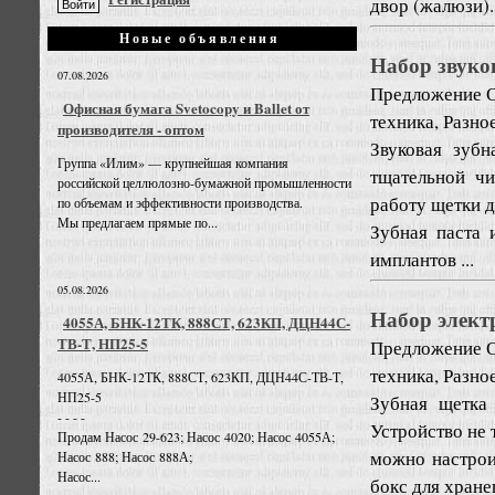
двор (жалюзи). 
Новые объявления
Набор звуков
07.08.2026
Предложение
О
Офисная бумага Svetocopy и Ballet от
техника, Разно
производителя - оптом
Звуковая зуб
Группа «Илим» — крупнейшая компания
тщательной чи
российской целлюлозно-бумажной промышленности
работу щетки д
по объемам и эффективности производства.
Мы предлагаем прямые по...
Зубная паста 
имплантов ...
05.08.2026
Набор электр
4055А, БНК-12ТК, 888СТ, 623КП, ДЦН44С-
ТВ-Т, НП25-5
Предложение
О
техника, Разно
4055А, БНК-12ТК, 888СТ, 623КП, ДЦН44С-ТВ-Т,
НП25-5
Зубная щетка
- - - -
Устройство не 
Продам Насос 29-623; Насос 4020; Насос 4055А;
можно настрои
Насос 888; Насос 888А;
Насос...
бокс для хране