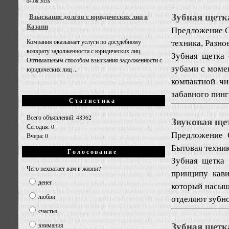
04.08.2026
Зубная щетка
Взыскание долгов с юридических лиц в
Казани
Предложение
О
техника, Разно
Компания оказывает услуги по досудебному
возврату задолженности с юридических лиц.
Зубная щетка 
Оптимальным способом взыскания задолженности с
зубами с моме
юридических лиц ...
компактной ч
забавного пингв
Статистика
Всего объявлений: 48362
Звуковая щет
Сегодня: 0
Предложение
Вчера: 0
Бытовая техник
Голосование
Зубная щетка 
Чего нехватает вам в жизни?
принципу кави
денег
который насыщ
любви
отделяют зубной
счастья
Зубная щетка
внимания