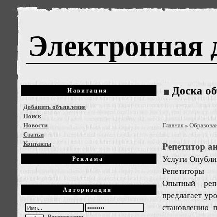
Электронная 
Доска о
Навигация
Добавить объявление
Поиск
Новости
Главная
Образова
»
Статьи
Контакты
Репетитор а
Услуги
Опублик
Реклама
Репетиторы
Опытный репе
Авторизация
предлагает ур
становлению п
Регистрация