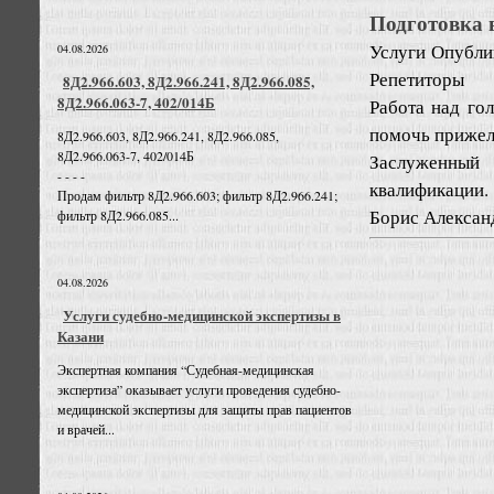
Подготовка 
Услуги
Опублик
04.08.2026
Репетиторы
8Д2.966.603, 8Д2.966.241, 8Д2.966.085,
8Д2.966.063-7, 402/014Б
Работа над го
помочь прижел
8Д2.966.603, 8Д2.966.241, 8Д2.966.085,
8Д2.966.063-7, 402/014Б
Заслуженный
- - - -
квалификации.
Продам фильтр 8Д2.966.603; фильтр 8Д2.966.241;
Борис Александ
фильтр 8Д2.966.085...
04.08.2026
Услуги судебно-медицинской экспертизы в
Казани
Экспертная компания “Судебная-медицинская
экспертиза” оказывает услуги проведения судебно-
медицинской экспертизы для защиты прав пациентов
и врачей...