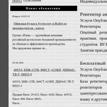
Индивидуальный
Новые объявления
Репетитор а
Вчера в 10:05:19
Услуги
Опублик
Офисная бумага Svetocopy и Ballet от
Репетиторы
производителя - оптом
Опытный репе
Группа «Илим» — крупнейшая компания
практики, пра
российской целлюлозно-бумажной промышленности
студентов ВУ
по объемам и эффективности производства.
Мы предлагаем прямые по...
Занятия прводя
Бесплатный 
05.08.2026
Услуги
Опублик
4055А, БНК-12ТК, 888СТ, 623КП, ДЦН44С-
ТВ-Т, НП25-5
Репетиторы
База репетит
4055А, БНК-12ТК, 888СТ, 623КП, ДЦН44С-ТВ-Т,
НП25-5
репетиторов
- - - -
заинтересован
Продам Насос 29-623; Насос 4020; Насос 4055А;
языку и други
Насос 888; Насос 888А;
Насос...