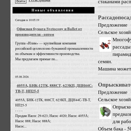
стаканами расп
Новые объявления
Рассадопоса
Сегодня в 10:05:19
Предложение
Офисная бумага Svetocopy и Ballet от
Сельское хозяй
производителя - оптом
Многоф
Группа «Илим» — крупнейшая компания
рассад
российской целлюлозно-бумажной промышленности
пирамид
по объемам и эффективности производства.
Мы предлагаем прямые по...
семян.
Машина может р
05.08.2026
Опрыскивате
4055А, БНК-12ТК, 888СТ, 623КП, ДЦН44С-
ТВ-Т, НП25-5
Предложение
Сельское хозяй
4055А, БНК-12ТК, 888СТ, 623КП, ДЦН44С-ТВ-Т,
НП25-5
Опрыск
- - - -
предназ
Продам Насос 29-623; Насос 4020; Насос 4055А;
для рабо
Насос 888; Насос 888А;
Насос...
Объем бака - 50