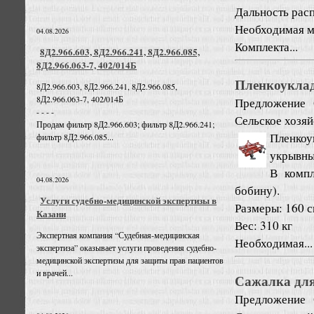
Дальность расп
Необходимая мо
04.08.2026
Комплекта...
8Д2.966.603, 8Д2.966.241, 8Д2.966.085,
8Д2.966.063-7, 402/014Б
Пленкоуклад
8Д2.966.603, 8Д2.966.241, 8Д2.966.085,
8Д2.966.063-7, 402/014Б
Предложение
- - - -
Сельское хозяй
Продам фильтр 8Д2.966.603; фильтр 8Д2.966.241;
Пленкоу
фильтр 8Д2.966.085...
укрывны
В компл
04.08.2026
бобину).
Услуги судебно-медицинской экспертизы в
Размеры: 160 с
Казани
Вес: 310 кг
Экспертная компания “Судебная-медицинская
Необходимая...
экспертиза” оказывает услуги проведения судебно-
медицинской экспертизы для защиты прав пациентов
и врачей...
Сажалка для
Предложение