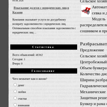
Сельское хозяй
04.08.2026
Автомат
Взыскание долгов с юридических лиц в
Казани
севка и
Модель 
Компания оказывает услуги по досудебному
возврату задолженности с юридических лиц.
распределител
Оптимальным способом взыскания задолженности с
сошником и при
юридических лиц ...
Разбрасыват
Статистика
Предложение
Всего объявлений: 48362
Сельское хозяй
Сегодня: 1
Центробежный 
Вчера: 0
Объем бункера 
Голосование
Количество дис
Чего нехватает вам в жизни?
Ширина разбра
Гидравлически
денег
Механические
любви
Защитная реше
счастья
Бункер и рама о
внимания