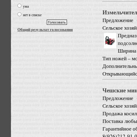
ума
Измельчител
нет в списке
Предложение
Сельское хозяй
Общий результат голосования
Предназ
подсолне
Ширина 
Тип ножей – мо
Дополнительны
Открывающийся
Чешские мин
Предложение
Сельское хозяй
Продажа косил
Поставка любых
Гарантийное об
8(926)212-91-