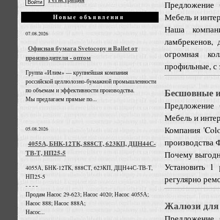
Предложение
Мебель и инте
Новые объявления
Наша компан
07.08.2026
ламбрекенов,
Офисная бумага Svetocopy и Ballet от
огромная кол
производителя - оптом
профильные, с 
Группа «Илим» — крупнейшая компания
российской целлюлозно-бумажной промышленности
Бесшовные и
по объемам и эффективности производства.
Мы предлагаем прямые по...
Предложение
Мебель и инте
Компания 'Col
05.08.2026
производства 
4055А, БНК-12ТК, 888СТ, 623КП, ДЦН44С-
ТВ-Т, НП25-5
Почему выгодн
Установить 1
4055А, БНК-12ТК, 888СТ, 623КП, ДЦН44С-ТВ-Т,
НП25-5
регулярно ремо
- - - -
Продам Насос 29-623; Насос 4020; Насос 4055А;
Жалюзи для 
Насос 888; Насос 888А;
Насос...
Предложение