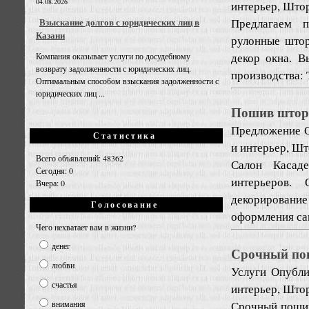
04.08.2026
интерьер, Што
Предлагаем п
Взыскание долгов с юридических лиц в
Казани
рулонные штор
декор окна. 
Компания оказывает услуги по досудебному
возврату задолженности с юридических лиц.
производства: 
Оптимальным способом взыскания задолженности с
юридических лиц ...
Пошив штор 
Предложение
Статистика
и интерьер, Ш
Всего объявлений: 48362
Салон Касаде
Сегодня: 0
интерьеров. 
Вчера: 0
декорировани
Голосование
оформления са
Чего нехватает вам в жизни?
денег
Срочный пош
любви
Услуги
Опубли
счастья
интерьер, Што
Срочный пошив
внимания