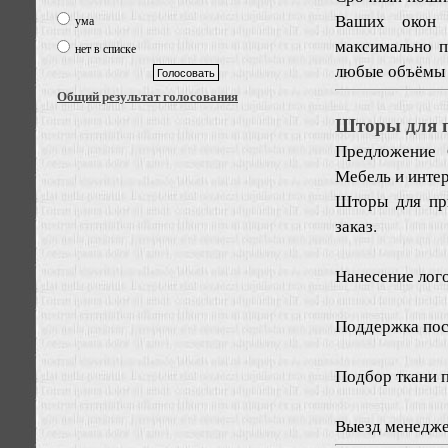
Ваших окон 
ума
максимально 
нет в списке
любые объёмы п
Общий результат голосования
Шторы для 
Предложение
Мебель и инте
Шторы для пр
заказ.
Нанесение лог
Поддержка пост
Подбор ткани п
Выезд менеджер