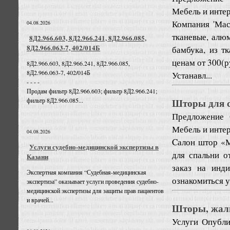
Мебель и инте
Компания 'Мас
04.08.2026
тканевые, алюм
8Д2.966.603, 8Д2.966.241, 8Д2.966.085,
8Д2.966.063-7, 402/014Б
бамбука, из т
ценам от 300(р
8Д2.966.603, 8Д2.966.241, 8Д2.966.085,
8Д2.966.063-7, 402/014Б
Устанавл...
- - - -
Продам фильтр 8Д2.966.603; фильтр 8Д2.966.241;
Шторы для с
фильтр 8Д2.966.085...
Предложение
Мебель и инте
04.08.2026
Cалон штор «
Услуги судебно-медицинской экспертизы в
для спальни о
Казани
заказ на инд
Экспертная компания “Судебная-медицинская
ознакомиться у
экспертиза” оказывает услуги проведения судебно-
медицинской экспертизы для защиты прав пациентов
и врачей...
Шторы, жал
Услуги
Опубли