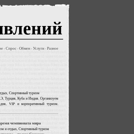
явлений
ие
Спрос
Обмен
Услуги
Разное
·
·
·
·
 отдых, Спортивный туризм
АЭ, Турция, Куба и Индия. Организуем
дня, VIP и корпоративный туризм.
время чемпионата мира
ризм и отдых, Спортивный туризм