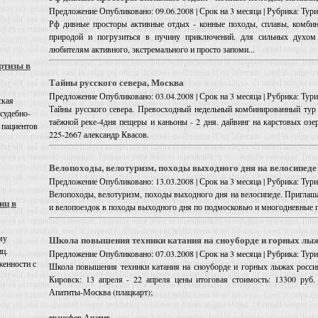
Предложение
Опубликовано: 09.06.2008 | Срок на 3 месяца | Рубрика: Ту
Рф дивные просторы активные отдых - конные походы, сплавы, комбин
природой и погрузиться в пучину приключений. для сильных духом
любителям активного, экстремального и просто запоми...
ртизы в
Тайны русского севера, Москва
Предложение
Опубликовано: 03.04.2008 | Срок на 3 месяца | Рубрика: Ту
ская
Тайны русского севера. Превосходный недельный комбинированный тур 
 судебно-
таёжной реке-4дня пещеры и каньоны - 2 дня. дайвинг на карстовых озер
 пациентов
225-2667 александр Квасов.
Велопоходы, велотуризм, походы выходного дня на велосипеде
Предложение
Опубликовано: 13.03.2008 | Срок на 3 месяца | Рубрика: Ту
Велопоходы, велотуризм, походы выходного дня на велосипеде. Приглаш
иц в
и велопоездок в походы выходного дня по подмосковью и многодневные 
му
Школа повышения техники катания на сноуборде и горных лыж
иц.
Предложение
Опубликовано: 07.03.2008 | Срок на 3 месяца | Рубрика: Ту
енности с
Школа повышения техники катания на сноуборде и горных лыжах россия
Кировск: 13 апреля - 22 апреля цены итоговая стоимость: 13300 руб.
Апатиты-Москва (плацкарт);
трансфер Апатит...