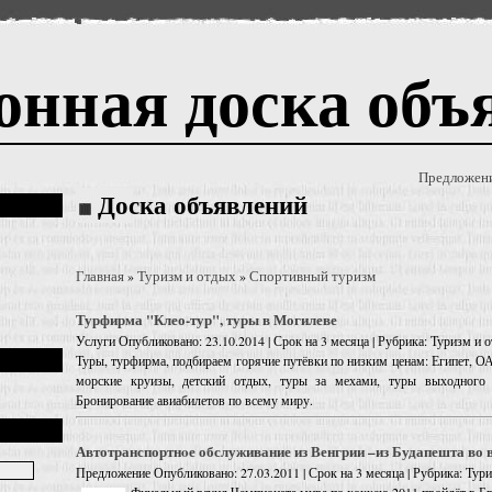
онная доска объ
Предложен
Доска объявлений
Главная
Туризм и отдых
Спортивный туризм
»
»
Турфирма "Клео-тур", туры в Могилеве
Услуги
Опубликовано: 23.10.2014 | Срок на 3 месяца | Рубрика: Туризм и
Туры, турфирма, подбираем горячие путёвки по низким ценам: Египет, О
морские круизы, детский отдых, туры за мехами, туры выходного 
Бронирование авиабилетов по всему миру.
Автотранспортнoе обслуживание из Венгрии –из Будапешта во 
Предложение
Опубликовано: 27.03.2011 | Срок на 3 месяца | Рубрика: Ту