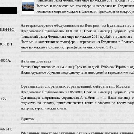
Финальный раунд Чемпионата мира по хоккею 2011 пройдёт в Бр
Частные и коллективные трансфера и перевозки из Будапешт
чемпионата мира по хоккею в Словакии. Трансферы на микробуса
Автотранспортнoе обслуживание из Венгрии –из Будапешта во 
 ДЦН44С-
Предложение
Опубликовано: 18.03.2011 | Срок на 3 месяца | Рубрика: Ту
Финальный раунд Чемпионата мира по хоккею 2011 пройдёт в Братиславе 
Частные и коллективные трансфера и перевозки из Будапешта в Братис
4С-ТВ-Т,
мира по хоккею в Словакии. Трансферы на микробусах (5-19...
 4055А;
Дайвинг для всех
Услуги
Опубликовано: 21.04.2010 | Срок на 10 дней | Рубрика: Туризм и 
Индивидуальное обучение подводному плаванию детей и взрослых.www.div
Организация спортивных соревнований, слётов и т.п., Москва
Предложение
Опубликовано: 21.06.2009 | Срок на 3 месяца | Рубрика: Ту
Организация спортивных соревнований, слётов и т.п.. Наша команда 
085,
отдохнуть по новому, приключенческая гонка с этапами по всему подм
экстрим, туристические слеты.
Туристич...
966.241;
Рф дивные просторы активные отдых - конные походы, сплавы