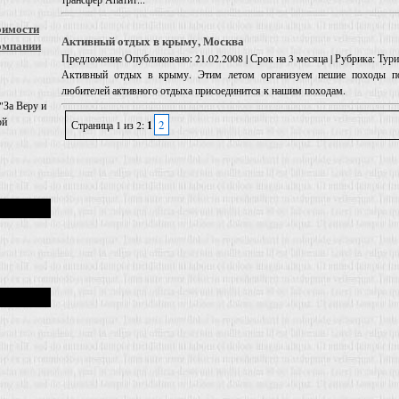
оимости
Активный отдых в крыму, Москва
омпании
Предложение
Опубликовано: 21.02.2008 | Срок на 3 месяца | Рубрика: Ту
Активный отдых в крыму. Этим летом организуем пешие походы п
любителей активного отдыха присоединится к нашим походам.
"За Веру и
ой
2
Страница 1 из 2:
1