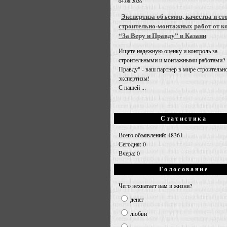
04.08.2026
Экспертиза объемов, качества и ст
строительно-монтажных работ от к
“За Веру и Правду” в Казани
Ищете надежную оценку и контроль за
строительными и монтажными работами? 
Правду" - ваш партнер в мире строительн
экспертизы!
С нашей ...
Статистика
Всего объявлений: 48361
Сегодня: 0
Вчера: 0
Голосование
Чего нехватает вам в жизни?
денег
любви