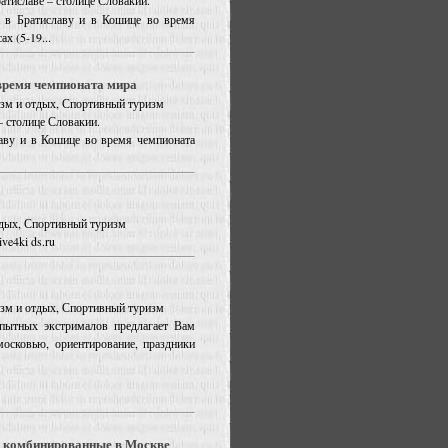
атиславе – столице Словакии.
а в Братиславу и в Кошице во время
х (5-19...
время чемпионата мира
ризм и отдых, Спортивный туризм
– столице Словакии.
лаву и в Кошице во время чемпионата
отдых, Спортивный туризм
e4ki ds.ru
ризм и отдых, Спортивный туризм
опытных экстрималов предлагает Вам
осковью, ориентирование, праздники
, комбинированные в Москве