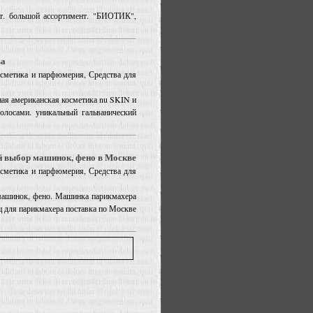
кт. большой ассортимент. "БИОТИК",
ва
Косметика и парфюмерия, Средства для
ная американская косметика nu SKIN и
олосами. уникальный гальванический
й выбор машинок, фено в Москве
Косметика и парфюмерия, Средства для
машинок, фено. Машинка парикмахера
 для парикмахера поставка по Москве