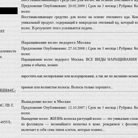
Предложение
Опубликовано: 20.02.2009 | Срок на 3 месяца | Рубрика: 
волос
Восстанавливающее средство для волос на основе пчелиного яда. Ком
уникальный продукт, содержащий в микродозах пчелиный яд, который во
волос. В результате этого усиливается подача...
 от
Наращивание волос недорого Москва
Предложение
Опубликовано: 27.10.2008 | Срок на 3 месяца | Рубрика: 
шленности
волос
а.
Наращивание волос недорого Москва. ВСЕ ВИДЫ НАРАЩИВАНИЯ 
длины и обьема, можно
наростить как мелирование или колорирование, а так же по желанию можн
прямые или волнистые волосы. Волосы только хорошего...
 ДЦН44С-
Выпадение волос в Москве
4С-ТВ-Т,
Предложение
Опубликовано: 12.10.2007 | Срок на 3 месяца | Рубрика: 
волос
Выпадение волос. ЖИЗНЬ волоска растущий волос — это уникально сложн
 4055А;
из фолликула — мельчайшего мешочка в коже. рождаемся с фоллику
включает в себя семь типов клеток, которые взаимо...