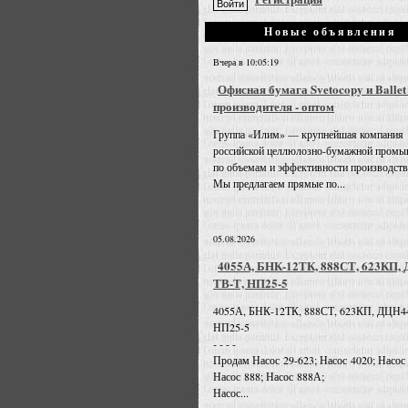
Новые объявления
Вчера в 10:05:19
Офисная бумага Svetocopy и Ballet
производителя - оптом
Группа «Илим» — крупнейшая компания
российской целлюлозно-бумажной промы
по объемам и эффективности производств
Мы предлагаем прямые по...
05.08.2026
4055А, БНК-12ТК, 888СТ, 623КП,
ТВ-Т, НП25-5
4055А, БНК-12ТК, 888СТ, 623КП, ДЦН4
НП25-5
- - - -
Продам Насос 29-623; Насос 4020; Насос
Насос 888; Насос 888А;
Насос...