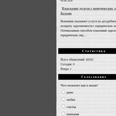
04.08.2026
Взыскание долгов с юридических л
Казани
Компания оказывает услуги по досудебно
возврату задолженности с юридических л
Оптимальным способом взыскания задолж
юридических лиц ...
Статистика
Всего объявлений: 48362
Сегодня: 0
Вчера: 1
Голосование
Чего нехватает вам в жизни?
денег
любви
счастья
внимания