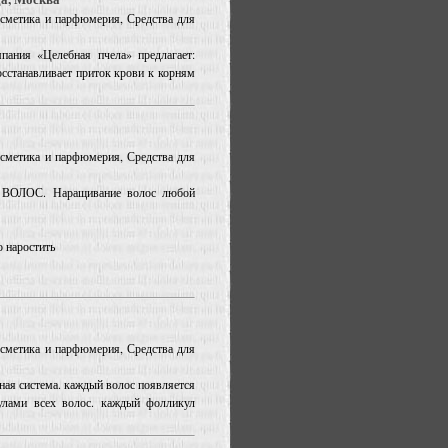
Косметика и парфюмерия, Средства для
пания «Целебная пчела» предлагает:
сстанавливает приток крови к корням
Косметика и парфюмерия, Средства для
ВОЛОС. Наращивание волос любой
о наростить
Косметика и парфюмерия, Средства для
ая система. каждый волос появляется
лами всех волос. каждый фолликул