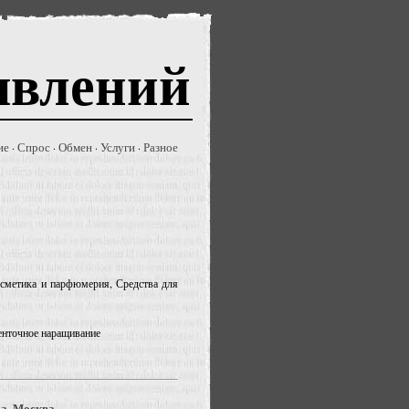
явлений
ие
Спрос
Обмен
Услуги
Разное
·
·
·
·
Косметика и парфюмерия, Средства для
ленточное наращивание
да, Москва