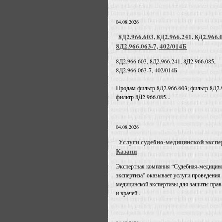
04.08.2026
8Д2.966.603, 8Д2.966.241, 8Д2.966.
8Д2.966.063-7, 402/014Б
8Д2.966.603, 8Д2.966.241, 8Д2.966.085,
8Д2.966.063-7, 402/014Б
- - - -
Продам фильтр 8Д2.966.603; фильтр 8Д2.
фильтр 8Д2.966.085...
04.08.2026
Услуги судебно-медицинской экспе
Казани
Экспертная компания “Судебная-медицин
экспертиза” оказывает услуги проведения
медицинской экспертизы для защиты прав
и врачей...