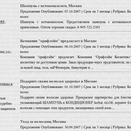
Шампунь с кетоконазолом, Москва
Предложение
Опубликовано: 07.10.2007 | Срок на 3 месяца | Рубрика: 
волос
085,
Шампунь с кетоконазолом. Предоставляем шампунь с кетоконазол
приемлимые. Оптом хорошие скидки. 8-905-722-2303
Компания "орифлэйм" предлагает в Москве
Предложение
Опубликовано: 06.10.2007 | Срок на 3 месяца | Рубрика: 
волос
966.241;
Компания "орифлэйм" предлагает. Компания "Орифлэйм Косметикс"
косметику по доступным ценам. Заказ продукции-через представителя, по 
за кожей лица, тела, паРФюмерия, бижутерия и ...
Подарите своим волосам здоровье в Москве
ртизы в
Предложение
Опубликовано: 01.10.2007 | Срок на 3 месяца | Рубрика: 
волос
Подарите своим волосам здоровье. Прекрасное партнерство для блест
ская
увлажняющий ШАМПУНЬ и КОНДИЦИОНЕР herbal ALOE. верните блес
 судебно-
волосам с помощью этих продуктов, насыщенных силой алоя....
 пациентов
Уход за волосами, Москва
Предложение
Опубликовано: 30.09.2007 | Срок на 3 месяца | Рубрика: 