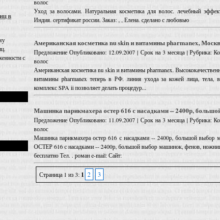
волос
Уход за волосами. Натуральная косметика для волос. лечебный эффе
иц в
Индия. сертификат россии. Заказ: , , Елена. сделано с любовью
му
Американская косметика nu skin и витамины pharmanex, Моск
иц.
Предложение
Опубликовано: 12.09.2007 | Срок на 3 месяца | Рубрика: 
енности с
волос
Американская косметика nu skin и витамины pharmanex. Высококачествен
витамины pharmanex теперь в РФ. линия ухода за кожей лица, тела, в
комплекс SPA ii позволяет делать процедур...
Машинка парикмахера остер 616 с насадками -- 2400р, большо
Предложение
Опубликовано: 11.09.2007 | Срок на 3 месяца | Рубрика: 
волос
Машинка парикмахера остер 616 с насадками -- 2400р, большой выбор 
ОСТЕР 616 с насадками -- 2400р, большой выбор машинок, фенов, ножниц
бесплатно Тел. . роман e-mail: Сайт:
2
3
Страница 1 из 3:
1