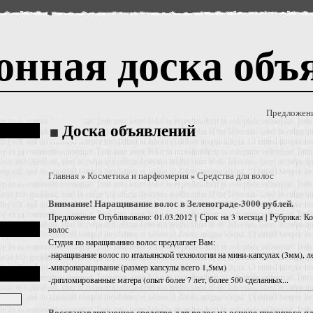
онная доска объ
Предложен
Доска объявлений
Главная
Косметика и парфюмерия
Средства для волос
»
»
Внимание! Наращивание волос в Зеленограде-3000 рублей.
Предложение
Опубликовано: 01.03.2012 | Срок на 3 месяца | Рубрика: 
волос
Студия по наращиванию волос предлагает Вам:
-наращивание волос по итальянской технологии на мини-капсулах (3мм), 
-микронаращивание (размер капсулы всего 1,5мм)
-дипломированные матера (опыт более 7 лет, более 500 сделанных...
Восстанавливающее средство для волос на основе пчелиного я