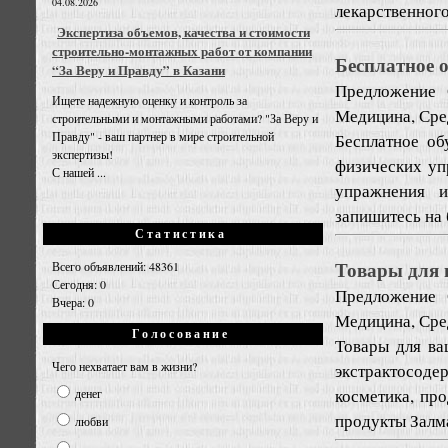
04.08.2026
лекарственного
Экспертиза объемов, качества и стоимости
строительно-монтажных работ от компании
Бесплатное 
“За Веру и Правду” в Казани
Предложение
Ищете надежную оценку и контроль за
Медицина, Сре
строительными и монтажными работами? "За Веру и
Правду" - ваш партнер в мире строительной
Бесплатное об
экспертизы!
физических уп
С нашей ...
упражнения и
запишитесь на 
Статистика
Товары для 
Всего объявлений: 48361
Сегодня: 0
Предложение
Вчера: 0
Медицина, Сре
Голосование
Товары для ва
Чего нехватает вам в жизни?
экстрактосод
косметика, пр
денег
продукты Залма
любви