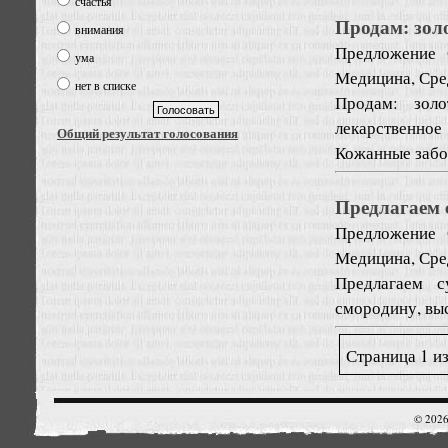
счастья
Продам: зол
внимания
Предложение
ума
Медицина, Сре
нет в списке
Продам: зол
лекарственное
Общий результат голосования
Кожанные забол
Предлагаем 
Предложение
Медицина, Сре
Предлагаем с
смородину, вы
Страница 1 из
© 2026