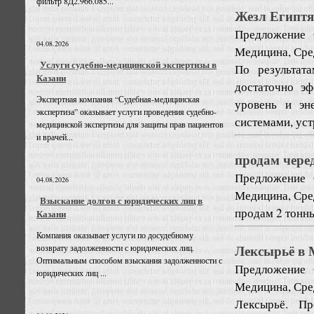
фильтр 8Д2.966.085...
Жезл Египтя
Предложение
04.08.2026
Медицина, Сре
Услуги судебно-медицинской экспертизы в
По результат
Казани
достаточно э
Экспертная компания “Судебная-медицинская
уровень и эн
экспертиза” оказывает услуги проведения судебно-
системами, уст
медицинской экспертизы для защиты прав пациентов
и врачей...
продам чере
Предложение
04.08.2026
Медицина, Сре
Взыскание долгов с юридических лиц в
продам 2 тонн
Казани
Компания оказывает услуги по досудебному
Лексырьё в 
возврату задолженности с юридических лиц.
Оптимальным способом взыскания задолженности с
Предложение
юридических лиц ...
Медицина, Сре
Лексырьё. Пр