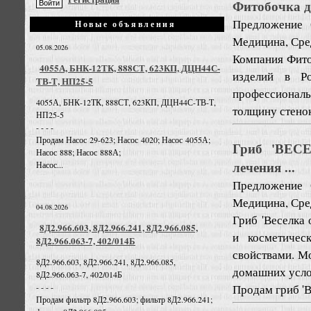
Фитобочка д
Предложение
Новые объявления
Медицина, Сре
05.08.2026
Компания Фито
4055А, БНК-12ТК, 888СТ, 623КП, ДЦН44С-
изделий в Р
ТВ-Т, НП25-5
профессионал
4055А, БНК-12ТК, 888СТ, 623КП, ДЦН44С-ТВ-Т,
толщину стенок
НП25-5
- - - -
Продам Насос 29-623; Насос 4020; Насос 4055А;
Гриб 'ВЕСЕ
Насос 888; Насос 888А;
лечения ...
Насос...
Предложение
Медицина, Сре
04.08.2026
Гриб 'Веселка 
8Д2.966.603, 8Д2.966.241, 8Д2.966.085,
и косметичес
8Д2.966.063-7, 402/014Б
свойствами. М
8Д2.966.603, 8Д2.966.241, 8Д2.966.085,
домашних усло
8Д2.966.063-7, 402/014Б
Продам гриб 'В
- - - -
Продам фильтр 8Д2.966.603; фильтр 8Д2.966.241;