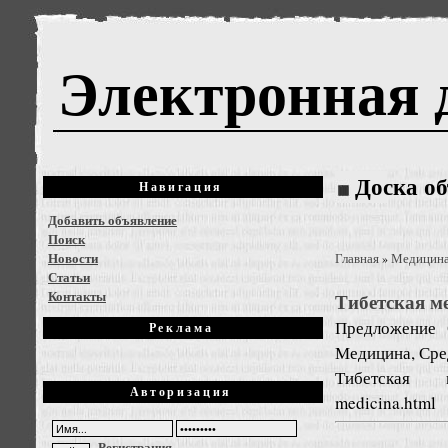
Электронная 
Доска о
Навигация
Добавить объявление
Поиск
Новости
Главная
Медицин
»
Статьи
Контакты
Тибетская м
Предложение
Реклама
Медицина, Сре
Тибетская мед
Авторизация
medicina.html
Регистрация