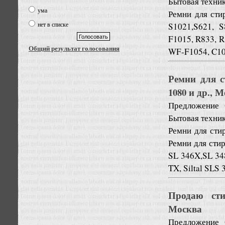
Бытовая техни
ума
Ремни для сти
нет в списке
S1021,S621, S
F1015, R833, R
Общий результат голосования
WF-F1054, C10
Ремни для с
1080 и др., 
Предложение
Бытовая техни
Ремни для сти
Ремни для сти
SL 346X,SL 34
TX, Siltal SLS 
Продаю сти
Москва
Предложение