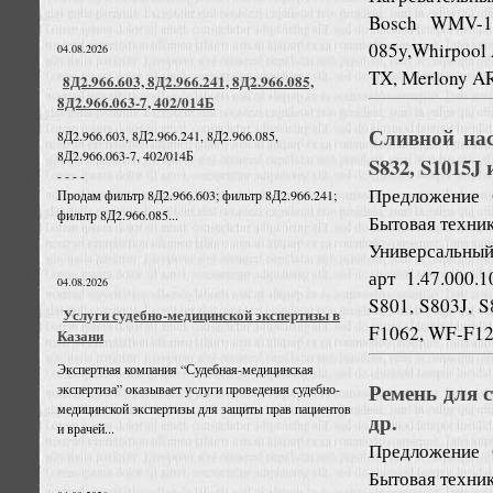
Bosch WMV-16
085y,Whirpool
04.08.2026
TX, Merlony AR
8Д2.966.603, 8Д2.966.241, 8Д2.966.085,
8Д2.966.063-7, 402/014Б
Сливной нас
8Д2.966.603, 8Д2.966.241, 8Д2.966.085,
8Д2.966.063-7, 402/014Б
S832, S1015J 
- - - -
Предложение
Продам фильтр 8Д2.966.603; фильтр 8Д2.966.241;
фильтр 8Д2.966.085...
Бытовая техни
Универсальный
арт 1.47.000
04.08.2026
S801, S803J, S
Услуги судебно-медицинской экспертизы в
F1062, WF-F12
Казани
Экспертная компания “Судебная-медицинская
Ремень для с
экспертиза” оказывает услуги проведения судебно-
медицинской экспертизы для защиты прав пациентов
др.
и врачей...
Предложение
Бытовая техни