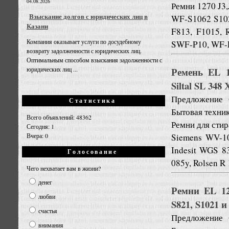
04.08.2026
Ремни 1270 J3,
Взыскание долгов с юридических лиц в
WF-S1062 S102
Казани
F813, F1015, 
Компания оказывает услуги по досудебному
SWF-P10, WF-F
возврату задолженности с юридических лиц.
Оптимальным способом взыскания задолженности с
Ремень EL 
юридических лиц ...
Siltal SL 348 
Предложение
Статистика
Бытовая техни
Всего объявлений: 48362
Ремни для сти
Сегодня: 1
Siemens WV-1
Вчера: 0
Indesit WGS 8
Голосование
085y, Rolsen R 
Чего нехватает вам в жизни?
денег
Ремни EL 12
любви
S821, S1021 и
счастья
Предложение
внимания