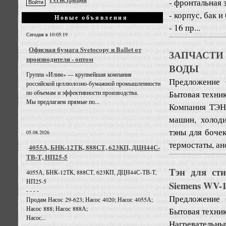
- фронтальная з
- корпус, бак 
Новые объявления
- 16 пр...
Сегодня в 10:05:19
Офисная бумага Svetocopy и Ballet от
ЗАПЧАСТИ
производителя - оптом
ВОДЫ
Группа «Илим» — крупнейшая компания
Предложение
российской целлюлозно-бумажной промышленности
Бытовая техни
по объемам и эффективности производства.
Мы предлагаем прямые по...
Компания ТЭН
машин, холоди
тэны для бочек
05.08.2026
термостаты, ан
4055А, БНК-12ТК, 888СТ, 623КП, ДЦН44С-
ТВ-Т, НП25-5
Тэн для сти
4055А, БНК-12ТК, 888СТ, 623КП, ДЦН44С-ТВ-Т,
НП25-5
Siemens WV-1
- - - -
Предложение
Продам Насос 29-623; Насос 4020; Насос 4055А;
Насос 888; Насос 888А;
Бытовая техни
Насос...
Нагревательны