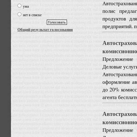
Автострахован
ума
полис предла
нет в списке
продуктов дл
предприятий. п
Общий результат голосования
Автострахо
комиссионно
Предложение
Деловые услуг
Автострахова
оформление а
до 20% комис
агента бесплатн
Автострахо
комиссионно
Предложение