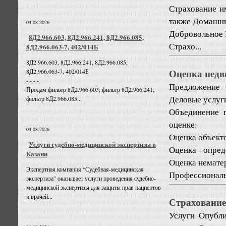
Страхование им
также Домашни
04.08.2026
Добровольное
8Д2.966.603, 8Д2.966.241, 8Д2.966.085,
Страхо...
8Д2.966.063-7, 402/014Б
8Д2.966.603, 8Д2.966.241, 8Д2.966.085,
Оценка недв
8Д2.966.063-7, 402/014Б
- - - -
Предложение
Продам фильтр 8Д2.966.603; фильтр 8Д2.966.241;
Деловые услуг
фильтр 8Д2.966.085...
Объединение 
оценке:
04.08.2026
Оценка объект
Услуги судебно-медицинской экспертизы в
Оценка - опре
Казани
Оценка немате
Экспертная компания “Судебная-медицинская
Профессиональ
экспертиза” оказывает услуги проведения судебно-
медицинской экспертизы для защиты прав пациентов
и врачей...
Страховани
Услуги
Опубли