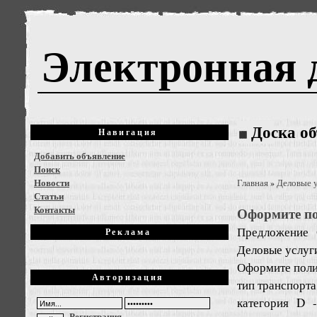
Электронная 
Доска о
Навигация
Добавить объявление
Поиск
Новости
Главная
Деловые 
»
Статьи
Контакты
Оформите по
Предложение
Реклама
Деловые услуг
Оформите поли
Авторизация
тип транспорта,
категория D 
Регистрация