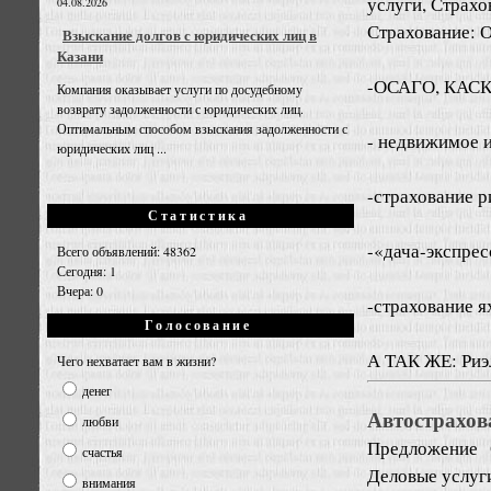
услуги, Страхо
04.08.2026
Страхование: 
Взыскание долгов с юридических лиц в
Казани
-ОСАГО, КАС
Компания оказывает услуги по досудебному
возврату задолженности с юридических лиц.
Оптимальным способом взыскания задолженности с
- недвижимое и
юридических лиц ...
-страхование р
Статистика
-«дача-экспрес
Всего объявлений: 48362
Сегодня: 1
Вчера: 0
-страхование ях
Голосование
А ТАК ЖЕ: Риэл
Чего нехватает вам в жизни?
денег
Автострахов
любви
Предложение
счастья
Деловые услуг
внимания