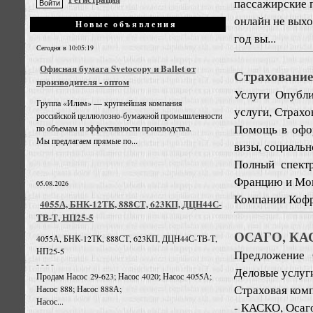
пассажирские 
онлайн не выхо
Новые объявления
год вы...
Сегодня в 10:05:19
Офисная бумага Svetocopy и Ballet от
Страхование
производителя - оптом
Услуги
Опубли
Группа «Илим» — крупнейшая компания
услуги, Страхо
российской целлюлозно-бумажной промышленности
Помощь в офор
по объемам и эффективности производства.
Мы предлагаем прямые по...
визы, социальн
Полный спект
Францию и Мо
05.08.2026
Компании Кофра
4055А, БНК-12ТК, 888СТ, 623КП, ДЦН44С-
ТВ-Т, НП25-5
ОСАГО, КА
4055А, БНК-12ТК, 888СТ, 623КП, ДЦН44С-ТВ-Т,
НП25-5
Предложение
- - - -
Деловые услуг
Продам Насос 29-623; Насос 4020; Насос 4055А;
Страховая комп
Насос 888; Насос 888А;
Насос...
- КАСКО, Осаго