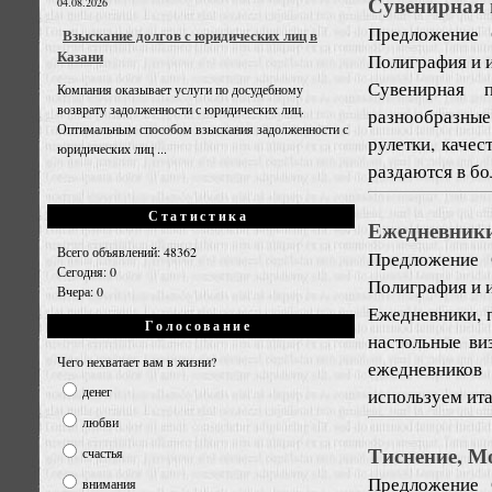
Сувенирная 
04.08.2026
Предложение
Взыскание долгов с юридических лиц в
Казани
Полиграфия и 
Сувенирная 
Компания оказывает услуги по досудебному
возврату задолженности с юридических лиц.
разнообразные 
Оптимальным способом взыскания задолженности с
рулетки, качес
юридических лиц ...
раздаются в бо
Статистика
Ежедневники
Всего объявлений: 48362
Предложение
Сегодня: 0
Полиграфия и 
Вчера: 0
Ежедневники, 
Голосование
настольные ви
Чего нехватает вам в жизни?
ежедневников
денег
используем ита
любви
Тиснение, М
счастья
Предложение
внимания