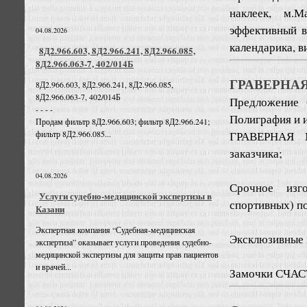
наклеек, м.
эффективный в
04.08.2026
календарика, в
8Д2.966.603, 8Д2.966.241, 8Д2.966.085,
8Д2.966.063-7, 402/014Б
ГРАВЕРНАЯ
8Д2.966.603, 8Д2.966.241, 8Д2.966.085,
8Д2.966.063-7, 402/014Б
Предложение
- - - -
Полиграфия и 
Продам фильтр 8Д2.966.603; фильтр 8Д2.966.241;
ГРАВЕРНАЯ М
фильтр 8Д2.966.085...
заказчика;
04.08.2026
Срочное изго
Услуги судебно-медицинской экспертизы в
спортивных) п
Казани
Экспертная компания “Судебная-медицинская
Эксклюзивные 
экспертиза” оказывает услуги проведения судебно-
медицинской экспертизы для защиты прав пациентов
и врачей...
Замочки СЧАСТ