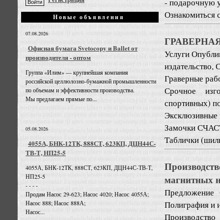
- подарочную у
Ознакомиться с
Новые объявления
07.08.2026
ГРАВЕРНАЯ
Офисная бумага Svetocopy и Ballet от
Услуги
Опублик
производителя - оптом
издательство,
Группа «Илим» — крупнейшая компания
Граверные рабо
российской целлюлозно-бумажной промышленности
Срочное изго
по объемам и эффективности производства.
Мы предлагаем прямые по...
спортивных) п
Эксклюзивные 
Замочки СЧАСТ
05.08.2026
Таблички (шильд
4055А, БНК-12ТК, 888СТ, 623КП, ДЦН44С-
ТВ-Т, НП25-5
Производств
4055А, БНК-12ТК, 888СТ, 623КП, ДЦН44С-ТВ-Т,
НП25-5
магнитных н
- - - -
Предложение
Продам Насос 29-623; Насос 4020; Насос 4055А;
Полиграфия и 
Насос 888; Насос 888А;
Насос...
Производство 