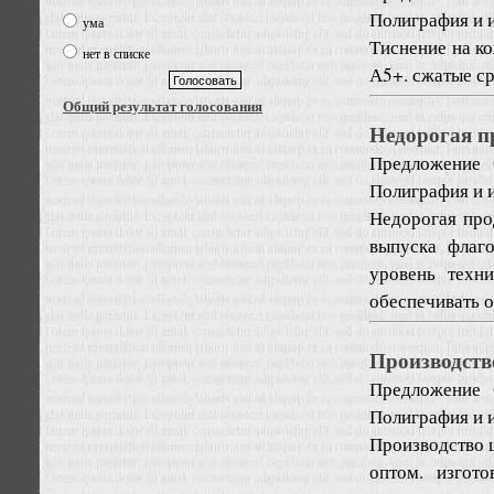
Полиграфия и 
ума
Тиснение на ко
нет в списке
А5+. сжатые ср
Общий результат голосования
Недорогая п
Предложение
Полиграфия и 
Недорогая про
выпуска флаго
уровень техн
обеспечивать о
Производств
Предложение
Полиграфия и 
Производство 
оптом. изгот