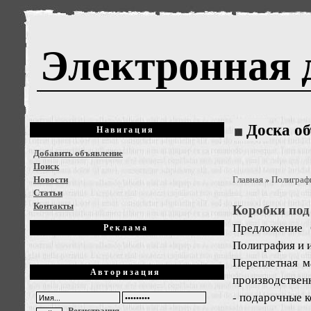
Электронная 
Доска о
Навигация
Добавить объявление
Поиск
Новости
Главная
Полиграфи
»
Статьи
Контакты
Коробки под
Предложение
Реклама
Полиграфия и 
Переплетная м
Авторизация
производственн
- подарочные к
Регистрация