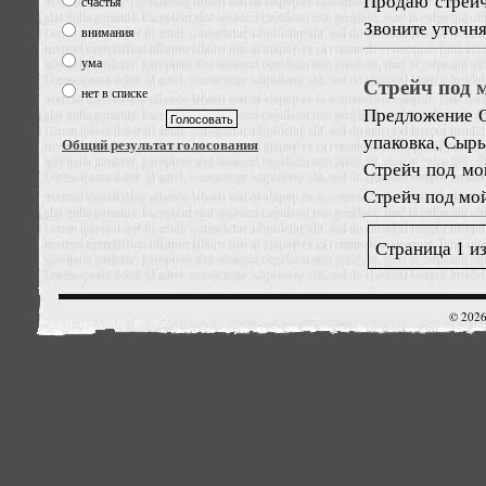
Продаю стрейч
счастья
Звоните уточня
внимания
ума
Стрейч под 
нет в списке
Предложение
упаковка, Сырь
Общий результат голосования
Стрейч под мо
Стрейч под мо
Страница 1 и
© 2026