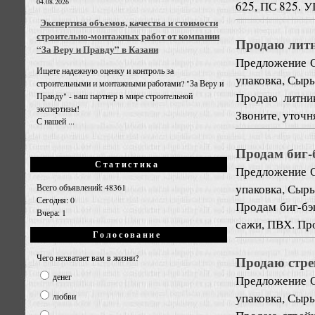
04.08.2026
625, ПС 825. 
Экспертиза объемов, качества и стоимости
строительно-монтажных работ от компании
Продаю лит
“За Веру и Правду” в Казани
Предложение
Ищете надежную оценку и контроль за
упаковка, Сырь
строительными и монтажными работами? "За Веру и
Продаю литни
Правду" - ваш партнер в мире строительной
экспертизы!
Звоните, уточ
С нашей ...
Продам биг-
Статистика
Предложение
упаковка, Сырь
Всего объявлений: 48361
Сегодня: 0
Продам биг-бэг
Вчера: 1
сажи, ПВХ. Пр
Голосование
Чего нехватает вам в жизни?
Продаю стре
денег
Предложение
упаковка, Сырь
любви