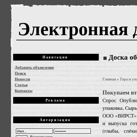
Электронная 
Доска о
Навигация
Добавить объявление
Поиск
Новости
Главная
Тара и уп
»
Статьи
Контакты
Покупаем в
Спрос
Опубли
Реклама
упаковка, Сырь
ООО «ВИРСТ» н
Авторизация
и выпуска го
(глыбы, спёк
Регистрация