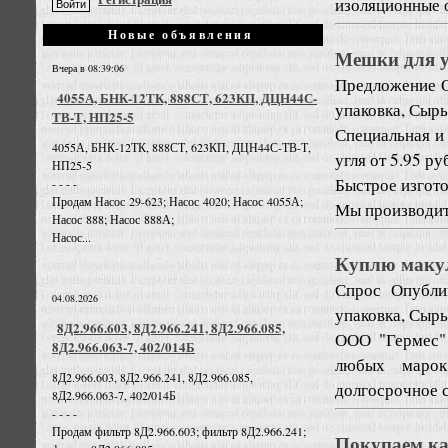
изоляционные о
Новые объявления
Мешки для уг
Вчера в 08:39:06
Предложение
4055А, БНК-12ТК, 888СТ, 623КП, ДЦН44С-
упаковка, Сырь
ТВ-Т, НП25-5
Специальная и
4055А, БНК-12ТК, 888СТ, 623КП, ДЦН44С-ТВ-Т,
угля от 5.95 р
НП25-5
Быстрое изгото
- - - -
Продам Насос 29-623; Насос 4020; Насос 4055А;
Мы производите
Насос 888; Насос 888А;
Насос...
Куплю маку
Спрос
Опубли
04.08.2026
упаковка, Сырь
8Д2.966.603, 8Д2.966.241, 8Д2.966.085,
ООО "Гермес"
8Д2.966.063-7, 402/014Б
любых марок
8Д2.966.603, 8Д2.966.241, 8Д2.966.085,
долгосрочное 
8Д2.966.063-7, 402/014Б
- - - -
Продам фильтр 8Д2.966.603; фильтр 8Д2.966.241;
Покупаем ка