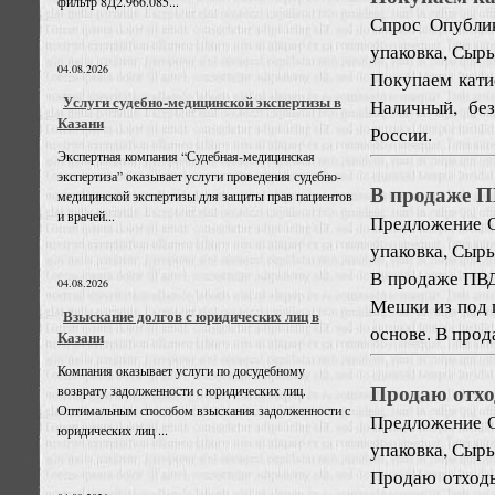
фильтр 8Д2.966.085...
Спрос
Опублик
упаковка, Сырь
04.08.2026
Покупаем кати
Услуги судебно-медицинской экспертизы в
Наличный, бе
Казани
России.
Экспертная компания “Судебная-медицинская
экспертиза” оказывает услуги проведения судебно-
В продаже 
медицинской экспертизы для защиты прав пациентов
и врачей...
Предложение
упаковка, Сырь
В продаже ПВД
04.08.2026
Мешки из под п
Взыскание долгов с юридических лиц в
основе. В про
Казани
Компания оказывает услуги по досудебному
Продаю отх
возврату задолженности с юридических лиц.
Оптимальным способом взыскания задолженности с
Предложение
юридических лиц ...
упаковка, Сырь
Продаю отходы