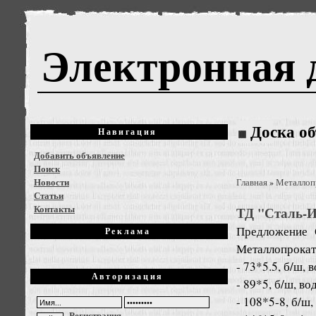
Электронная 
Доска о
Навигация
Добавить объявление
Поиск
Новости
Главная
Металлоп
»
Статьи
Контакты
ТД "Сталь-Ин
Предложение
Реклама
Металлопрокат
- 73*5.5, б/ш, 
Авторизация
- 89*5, б/ш, во
- 108*5-8, б/ш,
Регистрация