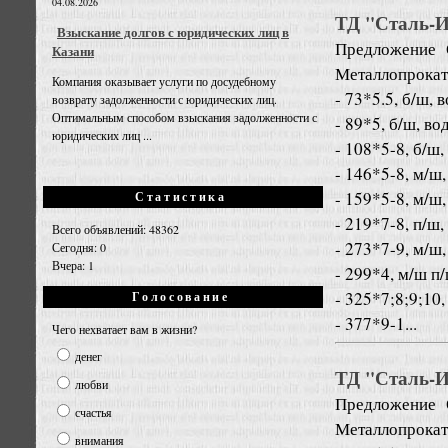
04.08.2026
ТД "Сталь-Ин
Взыскание долгов с юридических лиц в
Предложение
Казани
Металлопрокат
Компания оказывает услуги по досудебному
- 73*5.5, б/ш, 
возврату задолженности с юридических лиц.
Оптимальным способом взыскания задолженности с
- 89*5, б/ш, во
юридических лиц ...
- 108*5-8, б/ш,
- 146*5-8, м/ш,
- 159*5-8, м/ш,
Статистика
- 219*7-8, п/ш,
Всего объявлений: 48362
- 273*7-9, м/ш,
Сегодня: 0
Вчера: 1
- 299*4, м/ш п
- 325*7;8;9;10,
Голосование
- 377*9-1...
Чего нехватает вам в жизни?
денег
ТД "Сталь-Ин
любви
Предложение
счастья
Металлопрокат
внимания