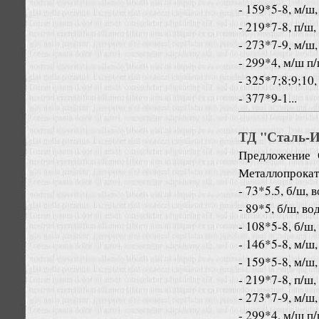
- 159*5-8, м/ш,
- 219*7-8, п/ш,
- 273*7-9, м/ш,
- 299*4, м/ш п
- 325*7;8;9;10,
- 377*9-1...
ТД "Сталь-Ин
Предложение
Металлопрокат
- 73*5.5, б/ш, 
- 89*5, б/ш, во
- 108*5-8, б/ш,
- 146*5-8, м/ш,
- 159*5-8, м/ш,
- 219*7-8, п/ш,
- 273*7-9, м/ш,
- 299*4, м/ш п