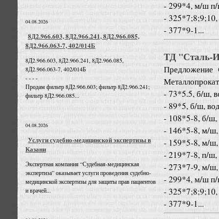
- 299*4, м/ш п
- 325*7;8;9;10,
04.08.2026
- 377*9-1...
8Д2.966.603, 8Д2.966.241, 8Д2.966.085,
8Д2.966.063-7, 402/014Б
ТД "Сталь-Ин
8Д2.966.603, 8Д2.966.241, 8Д2.966.085,
Предложение
8Д2.966.063-7, 402/014Б
- - - -
Металлопрокат
Продам фильтр 8Д2.966.603; фильтр 8Д2.966.241;
- 73*5.5, б/ш, 
фильтр 8Д2.966.085...
- 89*5, б/ш, во
- 108*5-8, б/ш,
04.08.2026
- 146*5-8, м/ш,
Услуги судебно-медицинской экспертизы в
- 159*5-8, м/ш,
Казани
- 219*7-8, п/ш,
Экспертная компания “Судебная-медицинская
- 273*7-9, м/ш,
экспертиза” оказывает услуги проведения судебно-
- 299*4, м/ш п
медицинской экспертизы для защиты прав пациентов
- 325*7;8;9;10,
и врачей...
- 377*9-1...