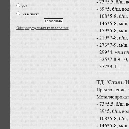
- 73*5.5, б/ш, 
ума
- 89*5, б/ш, во
нет в списке
- 108*5-8, б/ш,
- 146*5-8, м/ш,
Общий результат голосования
- 159*5-8, м/ш,
- 219*7-8, п/ш,
- 273*7-9, м/ш,
- 299*4, м/ш п
- 325*7;8;9;10,
- 377*9-1...
ТД "Сталь-Ин
Предложение
Металлопрокат
- 73*5.5, б/ш, 
- 89*5, б/ш, во
- 108*5-8, б/ш,
- 146*5-8, м/ш,