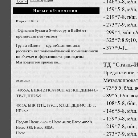
- 146*5-8, м/ш,
- 159*5-8, м/ш,
Новые объявления
- 219*7-8, п/ш,
Вчера в 10:05:19
- 273*7-9, м/ш,
Офисная бумага Svetocopy и Ballet от
- 299*4, м/ш п
производителя - оптом
- 325*7;8;9;10,
Группа «Илим» — крупнейшая компания
- 377*9-1...
российской целлюлозно-бумажной промышленности
по объемам и эффективности производства.
Мы предлагаем прямые по...
ТД "Сталь-Ин
Предложение
Металлопрокат
05.08.2026
- 73*5.5, б/ш, 
4055А, БНК-12ТК, 888СТ, 623КП, ДЦН44С-
- 89*5, б/ш, во
ТВ-Т, НП25-5
- 108*5-8, б/ш,
4055А, БНК-12ТК, 888СТ, 623КП, ДЦН44С-ТВ-Т,
- 146*5-8, м/ш,
НП25-5
- - - -
- 159*5-8, м/ш,
Продам Насос 29-623; Насос 4020; Насос 4055А;
- 219*7-8, п/ш,
Насос 888; Насос 888А;
- 273*7-9, м/ш,
Насос...