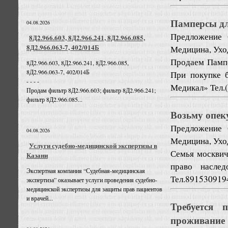
Памперсы дл
04.08.2026
Предложение
8Д2.966.603, 8Д2.966.241, 8Д2.966.085,
8Д2.966.063-7, 402/014Б
Медицина, Ухо
Продаем Пампе
8Д2.966.603, 8Д2.966.241, 8Д2.966.085,
8Д2.966.063-7, 402/014Б
При покупке 
- - - -
Медикал» Тел.(
Продам фильтр 8Д2.966.603; фильтр 8Д2.966.241;
фильтр 8Д2.966.085...
Возьму опек
Предложение
04.08.2026
Медицина, Ухо
Услуги судебно-медицинской экспертизы в
Семья москвич
Казани
право наслед
Экспертная компания “Судебная-медицинская
Тел.891530919
экспертиза” оказывает услуги проведения судебно-
медицинской экспертизы для защиты прав пациентов
и врачей...
Требуется 
проживание