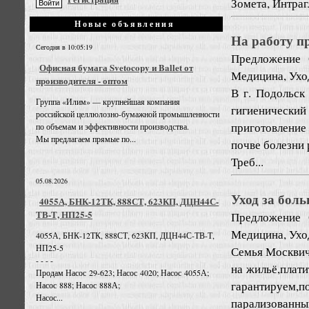
Зомета, Интрагл
Новые объявления
На работу п
Сегодня в 10:05:19
Предложение
Офисная бумага Svetocopy и Ballet от
Медицина, Ухо
производителя - оптом
В г. Подольск
Группа «Илим» — крупнейшая компания
гигиенический
российской целлюлозно-бумажной промышленности
приготовление
по объемам и эффективности производства.
Мы предлагаем прямые по...
почве болезни 
Треб...
05.08.2026
Уход за бол
4055А, БНК-12ТК, 888СТ, 623КП, ДЦН44С-
ТВ-Т, НП25-5
Предложение
Медицина, Ухо
4055А, БНК-12ТК, 888СТ, 623КП, ДЦН44С-ТВ-Т,
НП25-5
Семья Москвич
- - - -
на жильё,плати
Продам Насос 29-623; Насос 4020; Насос 4055А;
гарантируем,
Насос 888; Насос 888А;
Насос...
парализованный