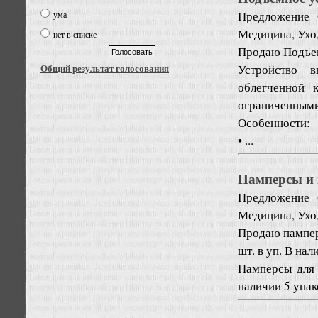
Предложение
ума
Медицина, Ухо
нет в списке
Продаю Подъем
Устройство в
Общий результат голосования
облегченной 
ограниченными
Особенности:
• ...
Памперсы и 
Предложение
Медицина, Ухо
Продаю памперс
шт. в уп. В нал
Памперсы для 
наличии 5 упако