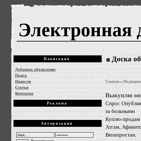
Электронная 
Доска о
Навигация
Добавить объявление
Поиск
Новости
Главная
Медицин
»
Статьи
Контакты
Выкуплю он
Спрос
Опублик
Реклама
за больными
Куплю-продам
Авторизация
Атгам, Афинито
Визапростан, 
Регистрация