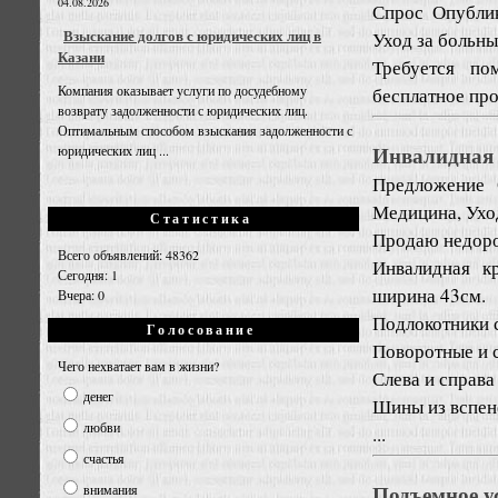
04.08.2026
Спрос
Опублик
Взыскание долгов с юридических лиц в
Уход за больн
Казани
Требуется по
Компания оказывает услуги по досудебному
бесплатное пр
возврату задолженности с юридических лиц.
Оптимальным способом взыскания задолженности с
Инвалидная 
юридических лиц ...
Предложение
Медицина, Ухо
Статистика
Продаю недоро
Всего объявлений: 48362
Инвалидная к
Сегодня: 1
ширина 43см.
Вчера: 0
Подлокотники 
Голосование
Поворотные и 
Чего нехватает вам в жизни?
Слева и справа
денег
Шины из вспен
любви
...
счастья
Подъемное у
внимания