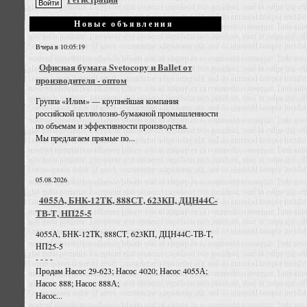
Новые объявления
Вчера в 10:05:19
Офисная бумага Svetocopy и Ballet от
производителя - оптом
Группа «Илим» — крупнейшая компания
российской целлюлозно-бумажной промышленности
по объемам и эффективности производства.
Мы предлагаем прямые по...
05.08.2026
4055А, БНК-12ТК, 888СТ, 623КП, ДЦН44С-
ТВ-Т, НП25-5
4055А, БНК-12ТК, 888СТ, 623КП, ДЦН44С-ТВ-Т,
НП25-5
- - - -
Продам Насос 29-623; Насос 4020; Насос 4055А;
Насос 888; Насос 888А;
Насос...