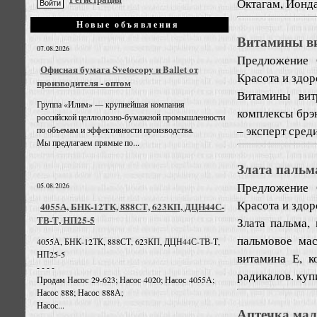
Октагам, Йонда
Новые объявления
Витамины ви
07.08.2026
Предложение
Офисная бумага Svetocopy и Ballet от
Красота и здо
производителя - оптом
Витамины вит
Группа «Илим» — крупнейшая компания
комплексы брэн
российской целлюлозно-бумажной промышленности
– эксперт сред
по объемам и эффективности производства.
Мы предлагаем прямые по...
Злата пальм
Предложение
05.08.2026
Красота и здо
4055А, БНК-12ТК, 888СТ, 623КП, ДЦН44С-
ТВ-Т, НП25-5
Злата пальма,
пальмовое ма
4055А, БНК-12ТК, 888СТ, 623КП, ДЦН44С-ТВ-Т,
НП25-5
витамина Е, 
- - - -
радикалов. куп
Продам Насос 29-623; Насос 4020; Насос 4055А;
Насос 888; Насос 888А;
Насос...
Аптечка ма