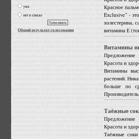
Красное пальмо
ума
Exclusive" - э
нет в списке
холестерина, с
витамина Е (ток
Общий результат голосования
Витамины вы
Предложение
Красота и здо
Витамины выс
растений. Ника
больше по ср
Производитель
Таёжные сок
Предложение
Красота и здо
Таёжные соки 