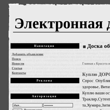
Электронная 
Доска о
Навигация
Добавить объявление
Поиск
Новости
Главная
Красота и
»
Статьи
Контакты
Куплю ДОРО
Спрос
Опублик
Реклама
здоровье, Вит
Куплю ваши ост
Авторизация
Траклир,Суте
та,Хумира,Зит
Регистрация