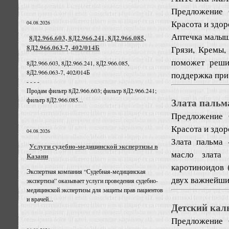
Предложение
Красота и здо
04.08.2026
Аптечка малыш
8Д2.966.603, 8Д2.966.241, 8Д2.966.085,
8Д2.966.063-7, 402/014Б
Грязи, Кремы,
поможет реши
8Д2.966.603, 8Д2.966.241, 8Д2.966.085,
8Д2.966.063-7, 402/014Б
поддержка при 
- - - -
Продам фильтр 8Д2.966.603; фильтр 8Д2.966.241;
Злата пальм
фильтр 8Д2.966.085...
Предложение
Красота и здо
04.08.2026
Злата пальма 
Услуги судебно-медицинской экспертизы в
масло злата
Казани
каротиноидов 
Экспертная компания “Судебная-медицинская
двух важнейших
экспертиза” оказывает услуги проведения судебно-
медицинской экспертизы для защиты прав пациентов
и врачей...
Детский кал
Предложение