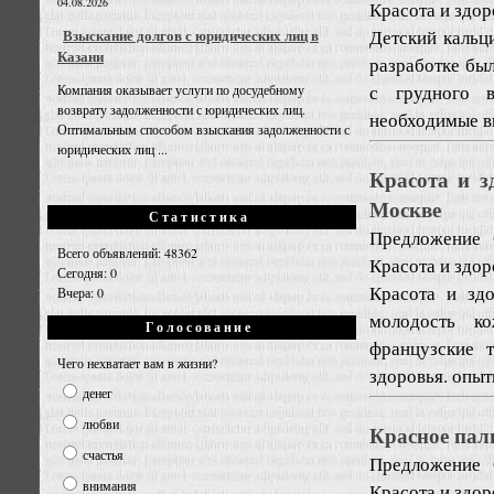
04.08.2026
Красота и здо
Детский кальц
Взыскание долгов с юридических лиц в
Казани
разработке был
с грудного в
Компания оказывает услуги по досудебному
возврату задолженности с юридических лиц.
необходимые в
Оптимальным способом взыскания задолженности с
юридических лиц ...
Красота и з
Москве
Статистика
Предложение
Всего объявлений: 48362
Красота и здо
Сегодня: 0
Красота и здо
Вчера: 0
молодость к
Голосование
французские 
Чего нехватает вам в жизни?
здоровья. опыт
денег
любви
Красное пал
счастья
Предложение
внимания
Красота и здо