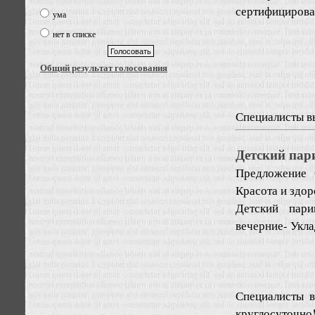
сертифицирова
ума
нет в списке
Общий результат голосования
Специалисты вы
Детский пар
Предложение
Красота и здор
Детский пари
вечерние- Укл
Специалисты 
круглосуточно