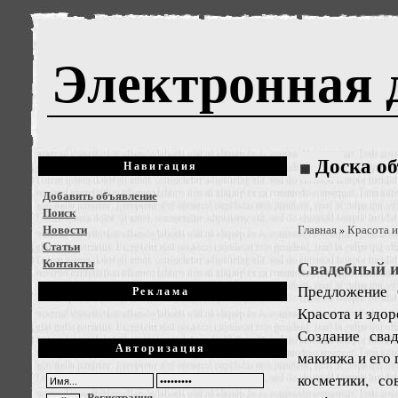
Электронная 
Доска о
Навигация
Добавить объявление
Поиск
Новости
Главная
Красота и
»
Статьи
Контакты
Свадебный и
Предложение
Реклама
Красота и здор
Создание сва
Авторизация
макияжа и его
косметики, с
Регистрация