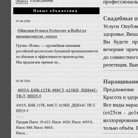
профессиональн
Новые объявления
Свадебные п
07.08.2026
Услуги
Опубли
Офисная бумага Svetocopy и Ballet от
здоровье, Виза
производителя - оптом
Вы будете пр
Группа «Илим» — крупнейшая компания
вечерние прич
российской целлюлозно-бумажной промышленности
до совместног
по объемам и эффективности производства.
Мы предлагаем прямые по...
репетиция. Вые
Наращивание
05.08.2026
Предложение
4055А, БНК-12ТК, 888СТ, 623КП, ДЦН44С-
ТВ-Т, НП25-5
Красота и здор
Все виды нара
4055А, БНК-12ТК, 888СТ, 623КП, ДЦН44С-ТВ-Т,
НП25-5
(от25см - до1
- - - -
коллорировани
Продам Насос 29-623; Насос 4020; Насос 4055А;
только объём. 
Насос 888; Насос 888А;
Насос...