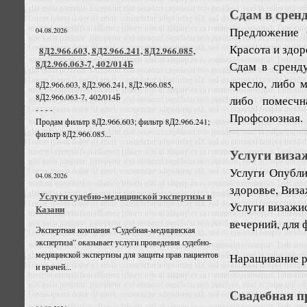
Сдам в сренд
Предложение
04.08.2026
Красота и здор
8Д2.966.603, 8Д2.966.241, 8Д2.966.085,
8Д2.966.063-7, 402/014Б
Сдам в сренду
кресло, либо 
8Д2.966.603, 8Д2.966.241, 8Д2.966.085,
8Д2.966.063-7, 402/014Б
либо помесчн
- - - -
Профсоюзная.
Продам фильтр 8Д2.966.603; фильтр 8Д2.966.241;
фильтр 8Д2.966.085...
Услуги виза
Услуги
Опубли
04.08.2026
здоровье, Виза
Услуги судебно-медицинской экспертизы в
Услуги визажи
Казани
вечерний, для 
Экспертная компания “Судебная-медицинская
экспертиза” оказывает услуги проведения судебно-
медицинской экспертизы для защиты прав пациентов
Наращивание ре
и врачей...
Свадебная п