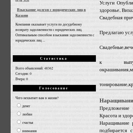
04.08.2026
Услуги
Опубли
здоровье, Виза
Взыскание долгов с юридических лиц в
Казани
Свадебная прич
Компания оказывает услуги по досудебному
возврату задолженности с юридических лиц.
Предлагаю усл
Оптимальным способом взыскания задолженности с
юридических лиц ...
Свадебные,вече
Статистика
к выпус
Всего объявлений: 48362
окрашивания,м
Сегодня: 0
Вчера: 0
тонирование,кре
Голосование
Чего нехватает вам в жизни?
Наращивание
денег
Предложение
любви
Красота и здор
Наращивание р
счастья
подбирается 
внимания