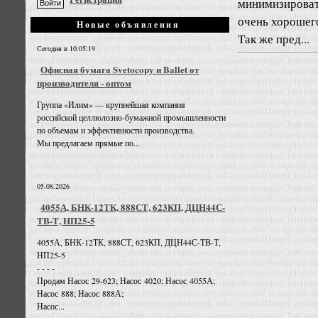
минимизироват
очень хорошего
Новые объявления
Так же пред...
Сегодня в 10:05:19
Офисная бумага Svetocopy и Ballet от
производителя - оптом
Группа «Илим» — крупнейшая компания
российской целлюлозно-бумажной промышленности
по объемам и эффективности производства.
Мы предлагаем прямые по...
05.08.2026
4055А, БНК-12ТК, 888СТ, 623КП, ДЦН44С-
ТВ-Т, НП25-5
4055А, БНК-12ТК, 888СТ, 623КП, ДЦН44С-ТВ-Т,
НП25-5
- - - -
Продам Насос 29-623; Насос 4020; Насос 4055А;
Насос 888; Насос 888А;
Насос...