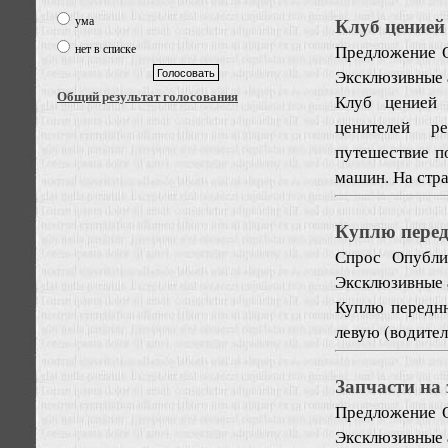
Клуб ценией
ума
Предложение
нет в списке
Эксклюзивные 
Общий результат голосования
Клуб ценией 
ценителей р
путешествие п
машин. На стра
Куплю перед
Спрос
Опубли
Эксклюзивные 
Куплю передн
левую (водител
Запчасти на
Предложение
Эксклюзивные 