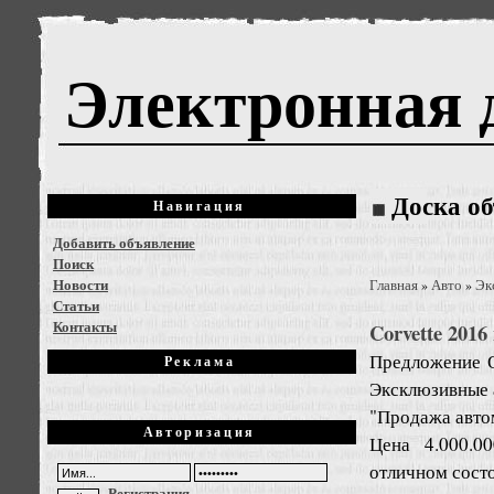
Электронная 
Доска о
Навигация
Добавить объявление
Поиск
Новости
Главная
Авто
Эк
»
»
Статьи
Контакты
Corvette 2016
Предложение
Реклама
Эксклюзивные 
"Продажа автом
Авторизация
Цена 4.000.0
отличном сост
Регистрация