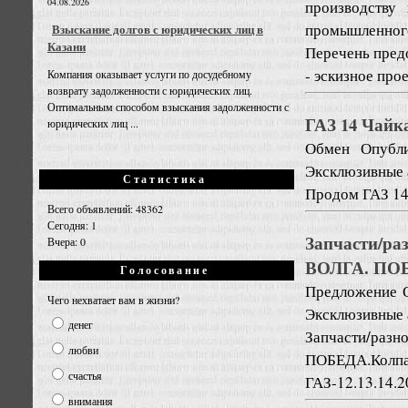
04.08.2026
производству 
промышленного
Взыскание долгов с юридических лиц в
Казани
Перечень пред
- эскизное прое
Компания оказывает услуги по досудебному
возврату задолженности с юридических лиц.
Оптимальным способом взыскания задолженности с
ГАЗ 14 Чайк
юридических лиц ...
Обмен
Опубли
Эксклюзивные 
Статистика
Продом ГАЗ 14 
Всего объявлений: 48362
Сегодня: 1
Запчасти/ра
Вчера: 0
ВОЛГА. ПОБ
Голосование
Предложение
Чего нехватает вам в жизни?
Эксклюзивные 
денег
Запчасти/раз
любви
ПОБЕДА.Колп
счастья
ГАЗ-12.13.14.2
внимания