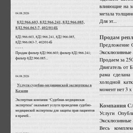
влияющие на хо
метала толщин
04.08.2026
Для эт...
8Д2.966.603, 8Д2.966.241, 8Д2.966.085,
8Д2.966.063-7, 402/014Б
Продам репли
8Д2.966.603, 8Д2.966.241, 8Д2.966.085,
8Д2.966.063-7, 402/014Б
Предложение
- - - -
Эксклюзивные 
Продам фильтр 8Д2.966.603; фильтр 8Д2.966.241;
фильтр 8Д2.966.085...
Продаем за 250
Двигатель от 
рама сделана
04.08.2026
холодной кат
Услуги судебно-медицинской экспертизы в
момент нет 3 х 
Казани
Экспертная компания “Судебная-медицинская
Компания CA
экспертиза” оказывает услуги проведения судебно-
медицинской экспертизы для защиты прав пациентов
Услуги
Опубли
и врачей...
Эксклюзивные 
Весь комплек