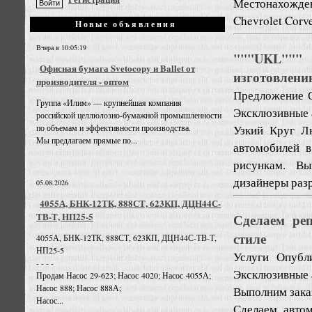
Местонахождени
Chevrolet Corve
Новые объявления
Вчера в 10:05:19
"""UKL"""
Офисная бумага Svetocopy и Ballet от
изготовлени
производителя - оптом
Предложение
Группа «Илим» — крупнейшая компания
Эксклюзивные 
российской целлюлозно-бумажной промышленности
Узкий Круг Л
по объемам и эффективности производства.
Мы предлагаем прямые по...
автомобилей 
рисункам. В
дизайнеры разр
05.08.2026
4055А, БНК-12ТК, 888СТ, 623КП, ДЦН44С-
ТВ-Т, НП25-5
Сделаем ре
стиле
4055А, БНК-12ТК, 888СТ, 623КП, ДЦН44С-ТВ-Т,
НП25-5
Услуги
Опубли
- - - -
Эксклюзивные 
Продам Насос 29-623; Насос 4020; Насос 4055А;
Насос 888; Насос 888А;
Выполним заказ
Насос...
Сделаем авто