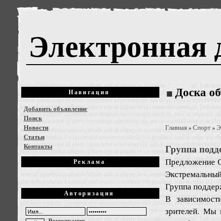
Электронная 
Доска о
Навигация
Добавить объявление
Поиск
Новости
Главная
Спорт
Э
»
»
Статьи
Контакты
Группа подд
Предложение
Реклама
Экстремальный
Группа поддер
Авторизация
В зависимост
зрителей. Мы 
Регистрация