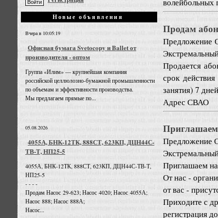
волейбольных п
Новые объявления
Продам абон
Вчера в 10:05:19
Предложение
Офисная бумага Svetocopy и Ballet от
Экстремальный
производителя - оптом
Продается абон
Группа «Илим» — крупнейшая компания
срок действия
российской целлюлозно-бумажной промышленности
занятия) 7 дней
по объемам и эффективности производства.
Мы предлагаем прямые по...
Адрес СВАО
Приглашаем 
05.08.2026
Предложение
О
4055А, БНК-12ТК, 888СТ, 623КП, ДЦН44С-
ТВ-Т, НП25-5
Экстремальный
Приглашаем на
4055А, БНК-12ТК, 888СТ, 623КП, ДЦН44С-ТВ-Т,
НП25-5
От нас - орган
- - - -
от вас - прису
Продам Насос 29-623; Насос 4020; Насос 4055А;
Приходите с др
Насос 888; Насос 888А;
Насос...
регистрация до