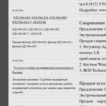
тел 8 (917) 57
Подробно: www.
04.08.2026
8Д2.966.603, 8Д2.966.241, 8Д2.966.085,
Снаряжение 
8Д2.966.063-7, 402/014Б
Предложение
8Д2.966.603, 8Д2.966.241, 8Д2.966.085,
8Д2.966.063-7, 402/014Б
Экстремальный
- - - -
Продам снаряж
Продам фильтр 8Д2.966.603; фильтр 8Д2.966.241;
1. Регулятор 
фильтр 8Д2.966.085...
октопус LX
приб.панель (г
04.08.2026
2. Костюм Wate
Услуги судебно-медицинской экспертизы в
3. BCD Technis
Казани
Экспертная компания “Судебная-медицинская
Продам оста
экспертиза” оказывает услуги проведения судебно-
медицинской экспертизы для защиты прав пациентов
Предложение
и врачей...
Экстремальный
Продам кар