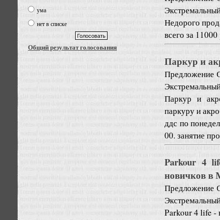
Экстремальный
ума
Недорого прод
нет в списке
всего за 11000
Общий результат голосования
Паркур и ак
Предложение
Экстремальный
Паркур и акр
паркуру и акр
ддс по понедел
00. занятие пр
Parkour 4 l
новичков в 
Предложение
Экстремальный
Parkour 4 life 