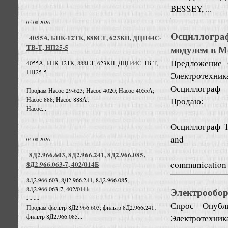
BESSEY, ...
05.08.2026
Осциллогра
4055А, БНК-12ТК, 888СТ, 623КП, ДЦН44С-
ТВ-Т, НП25-5
модулем в М
Предложение
4055А, БНК-12ТК, 888СТ, 623КП, ДЦН44С-ТВ-Т,
НП25-5
Электротехник
- - - -
Осциллограф 
Продам Насос 29-623; Насос 4020; Насос 4055А;
Продаю:
Насос 888; Насос 888А;
Насос...
Осциллограф T
and
04.08.2026
8Д2.966.603, 8Д2.966.241, 8Д2.966.085,
communication 
8Д2.966.063-7, 402/014Б
8Д2.966.603, 8Д2.966.241, 8Д2.966.085,
8Д2.966.063-7, 402/014Б
Электрообор
- - - -
Спрос
Опубл
Продам фильтр 8Д2.966.603; фильтр 8Д2.966.241;
Электротехник
фильтр 8Д2.966.085...