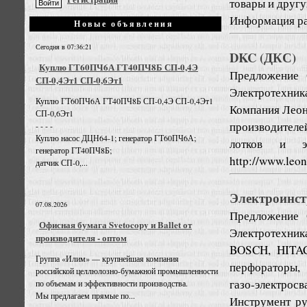
товары и друг
Информация раз
Новые объявления
Сегодня в 07:36:21
DKC (ДКС)
Куплю ГТ60ПЧ6А ГТ40ПЧ8Б СП-0,4Э
Предложение
СП-0,4Эт1 СП-0,6Эт1
Электротехник
Куплю ГТ60ПЧ6А ГТ40ПЧ8Б СП-0,4Э СП-0,4Эт1
Компания Леон
СП-0,6Эт1
производителе
- - - -
Куплю насос ДЦН64-1; генератор ГТ60ПЧ6А;
лотков и э
генератор ГТ40ПЧ8Б;
http://www.leon
датчик СП-0,...
Электроинст
07.08.2026
Предложение
Офисная бумага Svetocopy и Ballet от
Электротехник
производителя - оптом
BOSCH, HITAC
Группа «Илим» — крупнейшая компания
перфораторы, 
российской целлюлозно-бумажной промышленности
газо-электросв
по объемам и эффективности производства.
Мы предлагаем прямые по...
Инструмент ру