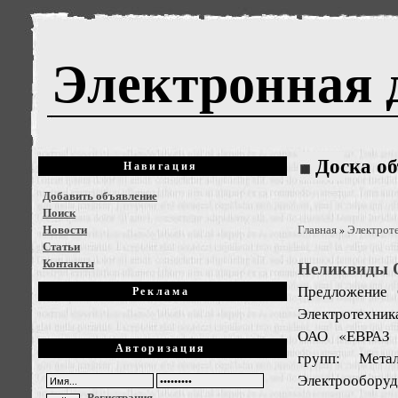
Электронная 
Доска о
Навигация
Добавить объявление
Поиск
Новости
Главная
Электрот
»
Статьи
Контакты
Неликвиды 
Предложение
Реклама
Электротехник
ОАО «ЕВРАЗ К
Авторизация
групп: Метал
Электрообору
Регистрация