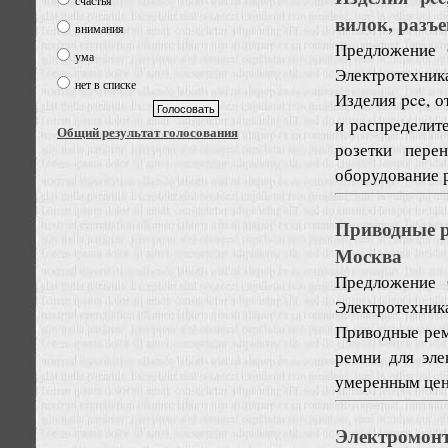
счастья
вилок, разъ
внимания
Предложение
ума
Электротехник
нет в списке
Изделия pce, 
и распределит
Общий результат голосования
розетки пере
оборудование р
Приводные р
Москва
Предложение
Электротехник
Приводные рем
ремни для эле
умеренным цен
Электромонт