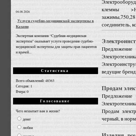
Электрообору
клеммы >Н
04.08.2026
зажимы,750,2
Услуги судебно-медицинской экспертизы в
соединитель, ко
Казани
Экспертная компания “Судебная-медицинская
Электроинст
экспертиза” оказывает услуги проведения судебно-
медицинской экспертизы для защиты прав пациентов
Предложение
и врачей...
Электротехник
Электроинстру
ведущие бренды
Статистика
Всего объявлений: 48363
Сегодня: 1
Продам элек
Вчера: 0
Предложение
Голосование
Электротехник
Продам электр
Чего нехватает вам в жизни?
черный, в норм
денег
любви
Изделия pc