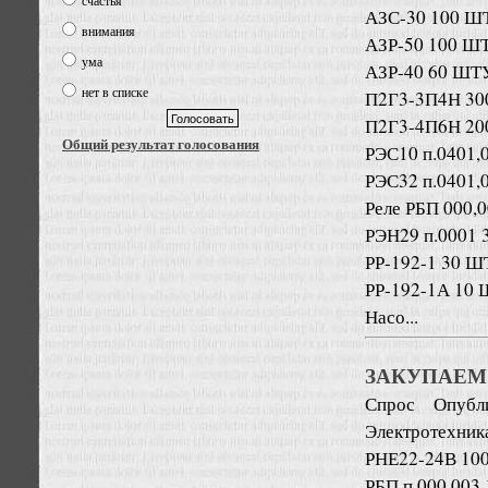
счастья
АЗС-30 100 Ш
внимания
АЗР-50 100 Ш
ума
АЗР-40 60 ШТ
нет в списке
П2Г3-3П4Н 3
П2Г3-4П6Н 2
Общий результат голосования
РЭС10 п.0401,
РЭС32 п.0401,
Реле РБП 000,0
РЭН29 п.0001
РР-192-1 30 
РР-192-1А 10
Насо...
ЗАКУПАЕМ
Спрос
Опубл
Электротехник
РНЕ22-24В 100
РБП п.000,003