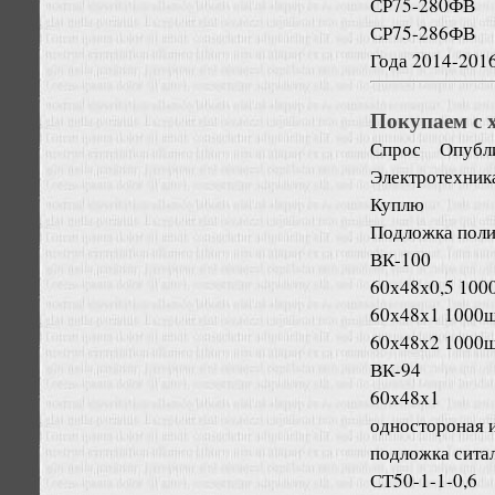
СР75-280ФВ
СР75-286ФВ
Года 2014-2016
Покупаем с 
Спрос
Опубл
Электротехник
Куплю
Подложка поли
ВК-100
60х48х0,5 100
60х48х1 1000
60х48х2 1000
ВК-94
60х48х1
одностороная 
подложка сита
СТ50-1-1-0,6