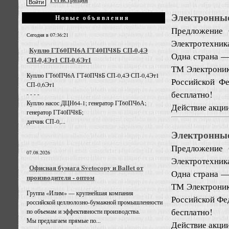
Электронные 
Новые объявления
Предложение
Сегодня в 07:36:21
Электротехник
Куплю ГТ60ПЧ6А ГТ40ПЧ8Б СП-0,4Э
Одна страна —
СП-0,4Эт1 СП-0,6Эт1
ТМ Электроник
Куплю ГТ60ПЧ6А ГТ40ПЧ8Б СП-0,4Э СП-0,4Эт1
Российской Фе
СП-0,6Эт1
бесплатно!
- - - -
Куплю насос ДЦН64-1; генератор ГТ60ПЧ6А;
Действие акции 
генератор ГТ40ПЧ8Б;
датчик СП-0,...
Электронные 
Предложение
07.08.2026
Электротехник
Офисная бумага Svetocopy и Ballet от
Одна страна —
производителя - оптом
ТМ Электроник
Группа «Илим» — крупнейшая компания
Российской Фед
российской целлюлозно-бумажной промышленности
бесплатно!
по объемам и эффективности производства.
Мы предлагаем прямые по...
Действие акции 