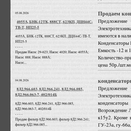
Продаем кон
05.08.2026
Предложение
4055А, БНК-12ТК, 888СТ, 623КП, ДЦН44С-
ТВ-Т, НП25-5
Электротехник
имеются в нал
4055А, БНК-12ТК, 888СТ, 623КП, ДЦН44С-ТВ-Т,
НП25-5
Конденсаторы К
- - - -
Емкость -12 и 
Продам Насос 29-623; Насос 4020; Насос 4055А;
Количество-при
Насос 888; Насос 888А;
Насос...
цена 50р./шт.мо
конденсатор
04.08.2026
Предложение
8Д2.966.603, 8Д2.966.241, 8Д2.966.085,
8Д2.966.063-7, 402/014Б
Электротехник
конденсаторы
8Д2.966.603, 8Д2.966.241, 8Д2.966.085,
8Д2.966.063-7, 402/014Б
Возрождение Л
- - - -
к15у2. Кроме 
Продам фильтр 8Д2.966.603; фильтр 8Д2.966.241;
ГУ-23а, гу-66а,
фильтр 8Д2.966.085...