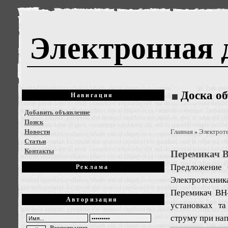
Электронная 
Доска о
Навигация
Добавить объявление
Поиск
Новости
Главная
Электрот
»
Статьи
Контакты
Перемикач 
Предложение
Реклама
Электротехник
Перемикач ВН-
Авторизация
установках та
струму при нап
Регистрация