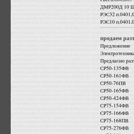
ДМР200Д 10 
РЭС32 п.0401
РЭС10 п.0401
продаем раз
Предложение
Электротехник
Предлагаю раз
СР50-135ФВ
СР50-161ФВ
СР50-76ПВ
СР50-165ФВ
СР50-424ФВ
СР75-154ФВ
СР75-166ФВ
СР75-168ПВ
СР75-276ФВ