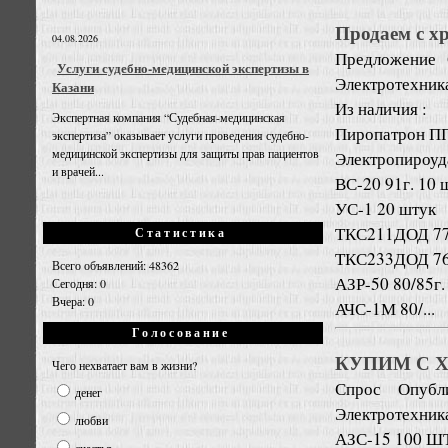
Продаем с х
04.08.2026
Предложение
Услуги судебно-медицинской экспертизы в
Электротехник
Казани
Из наличия :
Экспертная компания “Судебная-медицинская
Пиропатрон ПП
экспертиза” оказывает услуги проведения судебно-
медицинской экспертизы для защиты прав пациентов
Электропироуд
и врачей...
ВС-20 91г. 10 
УС-1 20 штук
ТКС211ДОД 77
Статистика
ТКС233ДОД 76/
Всего объявлений: 48362
АЗР-50 80/85г.
Сегодня: 0
Вчера: 0
АЧС-1М 80/...
Голосование
КУПИМ С 
Чего нехватает вам в жизни?
Спрос
Опубл
денег
Электротехник
любви
АЗС-15 100 Ш