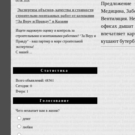
04.08.2026
Предложение
Экспертиза объемов, качества и стоимости
Медицина, Забо
строительно-монтажных работ от компании
Вентиляция. Не
“За Веру и Правду” в Казани
офисах дышат 
Ищете надежную оценку и контроль за
впечатляет ка
строительными и монтажными работами? "За Веру и
кушают бутербр
Правду" - ваш партнер в мире строительной
экспертизы!
С нашей ...
Статистика
Всего объявлений: 48361
Сегодня: 0
Вчера: 1
Голосование
Чего нехватает вам в жизни?
денег
любви