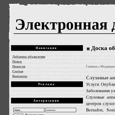
Электронная 
Доска о
Навигация
Добавить объявление
Поиск
Новости
Главная
Медицин
»
Статьи
Контакты
Слуховые ап
Услуги
Опубли
Реклама
Заболевания ух
Слуховые апп
Авторизация
центров слухо
Bernafon, Son
Регистрация