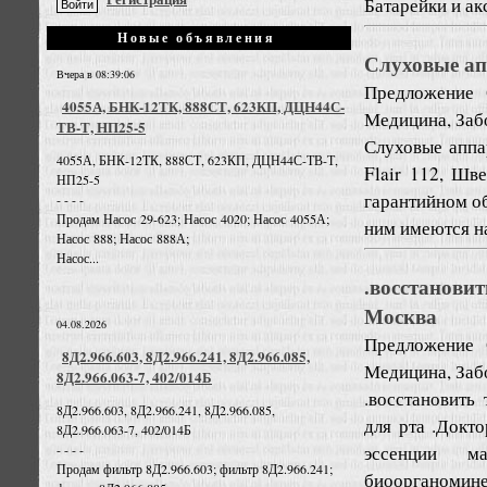
Батарейки и ак
Новые объявления
Слуховые апп
Вчера в 08:39:06
Предложение
4055А, БНК-12ТК, 888СТ, 623КП, ДЦН44С-
Медицина, Забо
ТВ-Т, НП25-5
Слуховые аппа
4055А, БНК-12ТК, 888СТ, 623КП, ДЦН44С-ТВ-Т,
Flair 112, Шв
НП25-5
гарантийном об
- - - -
Продам Насос 29-623; Насос 4020; Насос 4055А;
ним имеются на
Насос 888; Насос 888А;
Насос...
.восстанови
Москва
04.08.2026
Предложение
8Д2.966.603, 8Д2.966.241, 8Д2.966.085,
Медицина, Забо
8Д2.966.063-7, 402/014Б
.восстановить
8Д2.966.603, 8Д2.966.241, 8Д2.966.085,
для рта .Док
8Д2.966.063-7, 402/014Б
эссенции м
- - - -
Продам фильтр 8Д2.966.603; фильтр 8Д2.966.241;
биоорганоминер