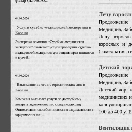
фильтр 8Д2.966.085...
Лечу взросл
04.08.2026
Предложение
Услуги судебно-медицинской экспертизы в
Медицина, Забо
Казани
Лечу взрослы
Экспертная компания “Судебная-медицинская
взрослых и д
экспертиза” оказывает услуги проведения судебно-
(гомеопатия, г
медицинской экспертизы для защиты прав пациентов
и врачей...
Детский лор
Предложение
04.08.2026
Медицина, Забо
Взыскание долгов с юридических лиц в
Детский лор: 
Казани
медицинских на
Компания оказывает услуги по досудебному
консультирован
возврату задолженности с юридических лиц.
Оптимальным способом взыскания задолженности с
100 до 400 у. Е.
юридических лиц ...
Вентиляция 