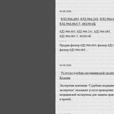
04.08.2026
8Д2.966.603, 8Д2.966.241, 8Д2.966.
8Д2.966.063-7, 402/014Б
8Д2.966.603, 8Д2.966.241, 8Д2.966.085,
8Д2.966.063-7, 402/014Б
- - - -
Продам фильтр 8Д2.966.603; фильтр 8Д2.
фильтр 8Д2.966.085...
04.08.2026
Услуги судебно-медицинской экспе
Казани
Экспертная компания “Судебная-медицин
экспертиза” оказывает услуги проведения
медицинской экспертизы для защиты прав
и врачей...