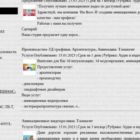
Предложение
Опубликовано: 23.03.2025 | Срок на 3 месяца | Рубрика: Ауди
"Получите лучшее анимационное видео по доступной цене!
Здравствуй, мы компания The Boss И создание анимационных 
качества - наш профиль!
Работая с нами вы получите:
Сценарий:
 от
Наша студия предлагает одну верси...
Производство 3Д графики. Архитектура, Анимация. Ташкент
шленности
Услуги
Опубликовано: 15.01.2023 | Срок на 1 день | Рубрика: Аудио и видео
а.
Выполню для Вас 3d визуализацию, 3d моделирование, анимаци
Предоставление услуг:
- архитекторам
- производству
- девелоперам
- ландшафтным дизайнерам
 ДЦН44С-
Виды услуг:
- анимационные видеоролики
- экстерьеры/архитектура (жилые, о...
4С-ТВ-Т,
Анимационные видеоролики. Ташкент
 4055А;
Услуги
Опубликовано: 15.01.2023 | Срок на 3 месяца | Рубрика: Аудио и ви
Даже дорогие хорошие рекламные высококачественные ро
анимационные видео и в наше время необъяснимо приковыва