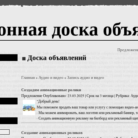
онная доска объ
Предложен
Доска объявлений
Главная
Аудио и видео
Запись аудио и видео
»
»
Создадим анимационные ролики
Предложение
Опубликовано: 23.03.2025 | Срок на 3 месяца | Рубрика: Ауди
"Добрый день!
Мы поможем продать ваш товар или услугу с помощью видео-а
· Мы можем анимировать, ваш логотип или рекламный баннер, та
· Создать анимационную рекламу на билборд или рекламный щит 
Создание анимационных роликов