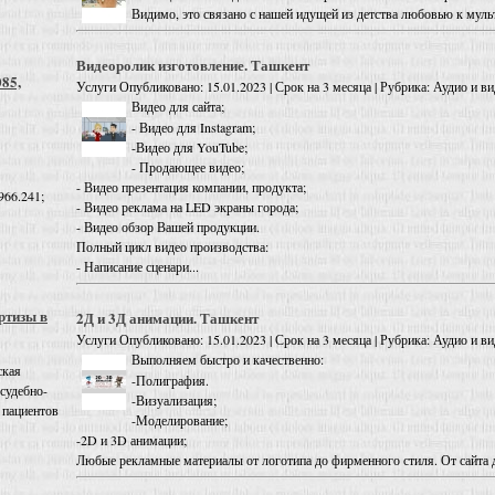
Видимо, это связано с нашей идущей из детства любовью к мульт
Видеоролик изготовление. Ташкент
085,
Услуги
Опубликовано: 15.01.2023 | Срок на 3 месяца | Рубрика: Аудио и ви
Видео для сайта;
- Видео для Instagram;
-Видео для YouTube;
- Продающее видео;
- Видео презентация компании, продукта;
966.241;
- Видео реклама на LED экраны города;
- Видео обзор Вашей продукции.
Полный цикл видео производства:
- Написание сценари...
ртизы в
2Д и 3Д анимации. Ташкент
Услуги
Опубликовано: 15.01.2023 | Срок на 3 месяца | Рубрика: Аудио и ви
Выполняем быстро и качественно:
ская
-Полиграфия.
 судебно-
-Визуализация;
 пациентов
-Моделирование;
-2D и 3D анимации;
Любые рекламные материалы от логотипа до фирменного стиля. От сайта 