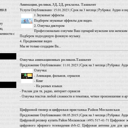
Анимация, ролики, 3Д, 2Д, реклама. Ташкент
иц в
Услуги
Опубликовано: 15.01.2023 | Срок на 3 месяца | Рубрика: Аудио и ви
1 Звуковые эффекты
Подберем звуковые эффекты для видео.
му
2. Озвучка диктором
иц.
Профессионально озвучим Ваш сценарий мужским или женским 
енности с
Подберем подходящую фоновую музыку.
4. Продвижение видео
Мы не только создадим Ва...
Озвучка анимационных роликов.Ташкент
Предложение
Опубликовано: 11.01.2023 | Срок на 3 месяца | Рубрика: Ауди
Озвучка:
- Анимации, фильмов, сериалов
- Книг
- На разных языках
- Реклам для тв, радио, интернет сервисов
- Озвучка текстов любой сложности и тематики, четкое произношение и ар
Цифровой тюнер и цифровая приставка Район Московская
Предложение
Опубликовано: 08.05.2015 | Срок на 3 месяца | Рубрика: Ауди
Цифровой ресивер купить Район Московская (495) 517-41-71 Цифровое эф
цифрового эфирного телевидения dvb-t2. Цифровая антенна для для ци