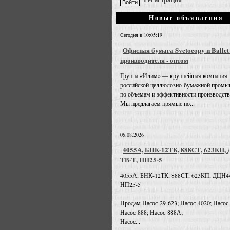
Новые объявления
Сегодня в 10:05:19
Офисная бумага Svetocopy и Ballet
производителя - оптом
Группа «Илим» — крупнейшая компания
российской целлюлозно-бумажной промы
по объемам и эффективности производств
Мы предлагаем прямые по...
05.08.2026
4055А, БНК-12ТК, 888СТ, 623КП,
ТВ-Т, НП25-5
4055А, БНК-12ТК, 888СТ, 623КП, ДЦН4
НП25-5
- - - -
Продам Насос 29-623; Насос 4020; Насос
Насос 888; Насос 888А;
Насос...