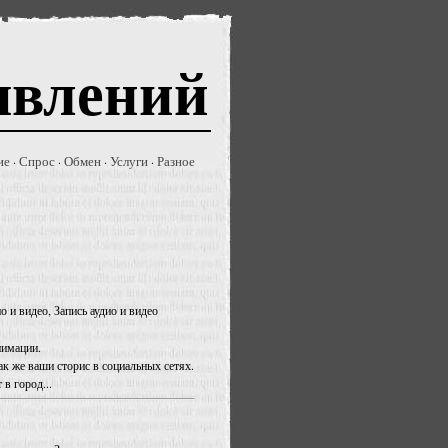
явлений
ие
Спрос
Обмен
Услуги
Разное
·
·
·
·
о и видео, Запись аудио и видео
нимации.
к же ваши сторис в социальных сетях.
в город...