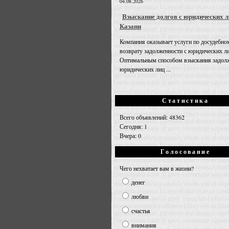
04.08.2026
Взыскание долгов с юридических л
Казани
Компания оказывает услуги по досудебно
возврату задолженности с юридических л
Оптимальным способом взыскания задолж
юридических лиц ...
Статистика
Всего объявлений: 48362
Сегодня: 1
Вчера: 0
Голосование
Чего нехватает вам в жизни?
денег
любви
счастья
внимания