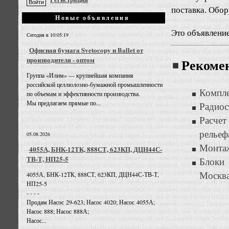
поставка. Обо
Новые объявления
Это объявлени
Сегодня в 10:05:19
Офисная бумага Svetocopy и Ballet от
производителя - оптом
Рекоме
Группа «Илим» — крупнейшая компания
российской целлюлозно-бумажной промышленности
Компле
по объемам и эффективности производства.
Мы предлагаем прямые по...
Радиос
Расче
рельеф
05.08.2026
Монтаж
4055А, БНК-12ТК, 888СТ, 623КП, ДЦН44С-
ТВ-Т, НП25-5
Блоки 
Москв
4055А, БНК-12ТК, 888СТ, 623КП, ДЦН44С-ТВ-Т,
НП25-5
- - - -
Продам Насос 29-623; Насос 4020; Насос 4055А;
Насос 888; Насос 888А;
Насос...