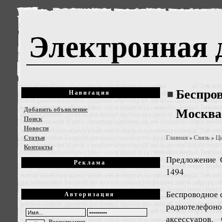
Электронная 
Беспров
Навигация
Добавить объявление
Москва
Поиск
Новости
Статьи
Главная
Связь
Ц
»
»
Контакты
Предложение
Реклама
1494
Беспроводное 
Авторизация
радиотелефонов
аксессуаров.
Регистрация