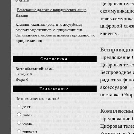
04.08.2026
Цифровая теле
Взыскание долгов с юридических лиц в
екоммуник
Казани
телекоммуник
Компания оказывает услуги по досудебному
цифровой связ
возврату задолженности с юридических лиц.
клиенту.
Оптимальным способом взыскания задолженности с
юридических лиц ...
Беспроводное
Предложение
Статистика
Цифровая теле
Всего объявлений: 48362
Беспроводное 
Сегодня: 0
радиотелефонов
Вчера: 0
аксессуаров.
Голосование
поставка. Обор
Чего нехватает вам в жизни?
денег
Комплексный
любви
Предложение
счастья
Цифровая теле
внимания
Комплексный у