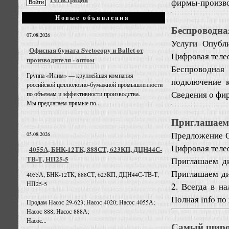
фирмы-производ
Новые объявления
Беспроводна
07.08.2026
Услуги
Опубли
Офисная бумага Svetocopy и Ballet от
Цифровая теле
производителя - оптом
Беспроводная 
Группа «Илим» — крупнейшая компания
подключение к
российской целлюлозно-бумажной промышленности
Сведения о фи
по объемам и эффективности производства.
Мы предлагаем прямые по...
Приглашаем 
Предложение
05.08.2026
Цифровая теле
4055А, БНК-12ТК, 888СТ, 623КП, ДЦН44С-
ТВ-Т, НП25-5
Приглашаем д
Приглашаем ди
4055А, БНК-12ТК, 888СТ, 623КП, ДЦН44С-ТВ-Т,
НП25-5
2. Всегда в н
- - - -
Полная info по
Продам Насос 29-623; Насос 4020; Насос 4055А;
Насос 888; Насос 888А;
Насос...
Самый широк