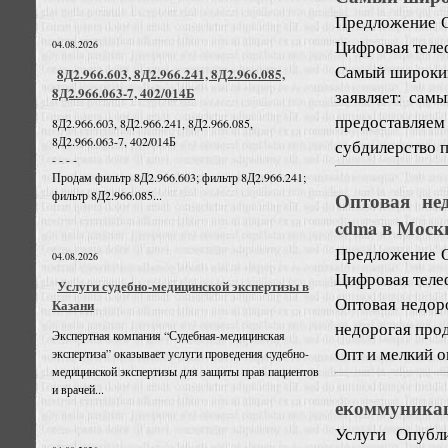
Предложение
Цифровая теле
04.08.2026
Самый широкий
8Д2.966.603, 8Д2.966.241, 8Д2.966.085,
8Д2.966.063-7, 402/014Б
заявляет: са
предоставляе
8Д2.966.603, 8Д2.966.241, 8Д2.966.085,
8Д2.966.063-7, 402/014Б
субдилерство п
- - - -
Продам фильтр 8Д2.966.603; фильтр 8Д2.966.241;
Оптовая нед
фильтр 8Д2.966.085...
cdma в Моск
Предложение
04.08.2026
Цифровая теле
Услуги судебно-медицинской экспертизы в
Оптовая недор
Казани
недорогая про
Экспертная компания “Судебная-медицинская
Опт и мелкий о
экспертиза” оказывает услуги проведения судебно-
медицинской экспертизы для защиты прав пациентов
и врачей...
екоммуникац
Услуги
Опубли