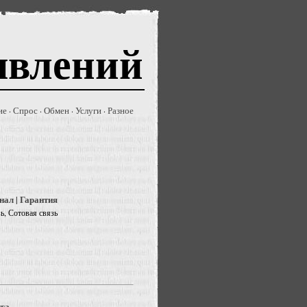
явлений
ие
Спрос
Обмен
Услуги
Разное
·
·
·
·
инал | Гарантия
зь, Сотовая связь
нга