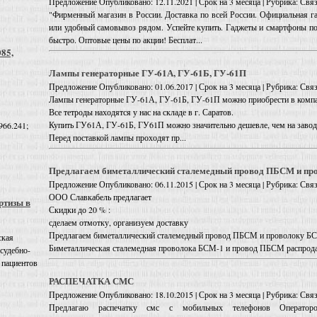
Предложение
Опубликовано: 12.11.2021 | Срок на 3 месяца | Рубрика: Св
"Фирменный магазин в России. Доставка по всей России. Официальная га
или удобный самовывоз рядом. Успейте купить. Гаджеты и смартфоны по 
быстро. Оптовые цены по акции! Бесплат...
085,
Лампы генераторные ГУ-61А, ГУ-61Б, ГУ-61П
Предложение
Опубликовано: 01.06.2017 | Срок на 3 месяца | Рубрика: Связ
Лампы генераторные ГУ-61А, ГУ-61Б, ГУ-61П можно приобрести в комп
Все тетроды находятся у нас на складе в г. Саратов.
Купить ГУ61А, ГУ-61Б, ГУ61П можно значительно дешевле, чем на завод
966.241;
Перед поставкой лампы проходят пр...
Предлагаем биметаллический сталемедный провод ПБСМ и п
Предложение
Опубликовано: 06.11.2015 | Срок на 3 месяца | Рубрика: Связ
ООО Славкабель предлагает
ртизы в
Скидки до 20 % :
сделаем отмотку, организуем доставку
Предлагаем биметаллический сталемедный провод ПБСМ и проволоку 
ская
Биметаллическая сталемедная проволока БСМ-1 и провод ПБСМ распродаж
 судебно-
 пациентов
РАСПЕЧАТКА СМС
Предложение
Опубликовано: 18.10.2015 | Срок на 3 месяца | Рубрика: Св
Предлагаю распечатку смс с мобильных телефонов Операторо