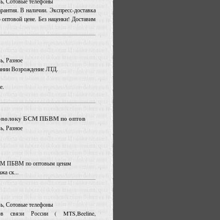
язь, Сотовые телефоны
рантия. В наличии. Экспресс-доставка
оптовой цене. Без наценки! Доставим
ь, Разное
ании Возрождение ЛТД.
е.
роволоку БСМ ПБВМ по оптов
ь, Разное
БСМ ПБВМ по оптовым ценам
а ск...
язь, Сотовые телефоны
в связи России ( MTS,Beeline,