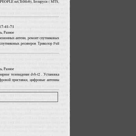
ife,PEOPLE net,TriMob), Беларуси ( MTS,
17-41-71
ь, Разное
евизионных антенн, ремонт спутниковых
 спутниковых ресиверов Триколор Full
ь, Разное
рное телевидение dvb-t2 . Установка
фровой приставки, цифровые антенны