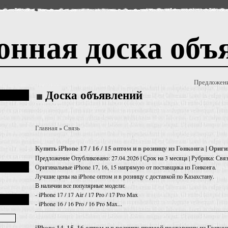
онная доска объ
Предложен
Доска объявлений
Главная
Связь
»
Купить iPhone 17 / 16 / 15 оптом и в розницу из Гонконга | Ориг
Предложение
Опубликовано: 27.04.2026 | Срок на 3 месяца | Рубрика: Свя
Оригинальные iPhone 17, 16, 15 напрямую от поставщика из Гонконга.
Лучшие цены на iPhone оптом и в розницу с доставкой по Казахстану.
В наличии все популярные модели:
- iPhone 17 / 17 Air / 17 Pro / 17 Pro Max
- iPhone 16 / 16 Pro / 16 Pro Max...
iPhone 14, 15, 16 оптом и в розницу прямой поставщик из Гонко