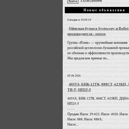
Новые объявления
Сегодня в 10:05:19
Офисная бумага Svetocopy и Ballet
производителя - оптом
Группа «Илим» — крупнейшая компания
российской целлюлозно-бумажной промы
по объемам и эффективности производств
Мы предлагаем прямые по...
05.08.2026
4055А, БНК-12ТК, 888СТ, 623КП,
ТВ-Т, НП25-5
4055А, БНК-12ТК, 888СТ, 623КП, ДЦН4
НП25-5
- - - -
Продам Насос 29-623; Насос 4020; Насос
Насос 888; Насос 888А;
Насос...