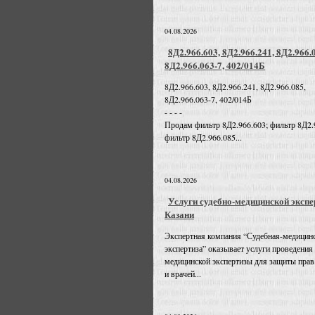
04.08.2026
8Д2.966.603, 8Д2.966.241, 8Д2.966.
8Д2.966.063-7, 402/014Б
8Д2.966.603, 8Д2.966.241, 8Д2.966.085,
8Д2.966.063-7, 402/014Б
- - - -
Продам фильтр 8Д2.966.603; фильтр 8Д2.
фильтр 8Д2.966.085...
04.08.2026
Услуги судебно-медицинской экспе
Казани
Экспертная компания “Судебная-медицин
экспертиза” оказывает услуги проведения
медицинской экспертизы для защиты прав
и врачей...