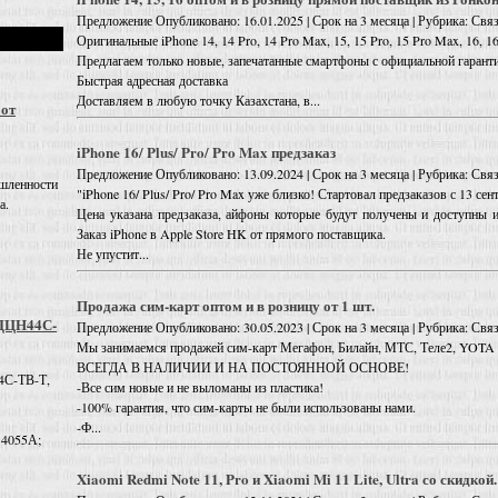
Предложение
Опубликовано: 16.01.2025 | Срок на 3 месяца | Рубрика: Св
Оригинальные iPhone 14, 14 Pro, 14 Pro Max, 15, 15 Pro, 15 Pro Max, 16, 16
Предлагаем только новые, запечатанные смартфоны с официальной гарант
Быстрая адресная доставка
Доставляем в любую точку Казахстана, в...
 от
iPhone 16/ Plus/ Pro/ Pro Max предзаказ
Предложение
Опубликовано: 13.09.2024 | Срок на 3 месяца | Рубрика: Св
шленности
"iPhone 16/ Plus/ Pro/ Pro Max уже близко! Стартовал предзаказов с 13 сен
а.
Цена указана предзаказа, айфоны которые будут получены и доступны 
Заказ iPhone в Apple Store HK от прямого поставщика.
Не упустит...
Продажа сим-карт оптом и в розницу от 1 шт.
 ДЦН44С-
Предложение
Опубликовано: 30.05.2023 | Срок на 3 месяца | Рубрика: Свя
Мы занимаемся продажей сим-карт Мегафон, Билайн, МТС, Теле2, YOTA о
ВСЕГДА В НАЛИЧИИ И НА ПОСТОЯННОЙ ОСНОВЕ!
4С-ТВ-Т,
-Все сим новые и не выломаны из пластика!
-100% гарантия, что сим-карты не были использованы нами.
-Ф...
 4055А;
Xiaomi Redmi Note 11, Pro и Xiaomi Mi 11 Lite, Ultra со скидкой.