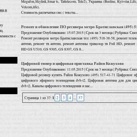
Megafon,Skylink,Smar ts, Tattelecom, Tele2), Украины (Beeline, Kyivstar,L
Velcom,life).
иц в
Стоимость распечатки смс ( тексты...
му
Ремонт и обновление ПО ресивера метро Братиславская (495) 5
иц.
Предложение
Опубликовано: 15.07.2015 | Срок на 3 месяца | Рубрика: Связ
енности с
Ремонт ресиверов метро Братиславская тел: (495) 518-38-58, ремонт тел
антенн, ремонт тв антенн, ремонт антенны триколор тв Full HD, ремонт
HD GS U510, GS 9305, GS 8307, GS 8...
Цифровой тюнер и цифровая приставка Район Кожухово
Предложение
Опубликовано: 11.05.2015 | Срок на 3 месяца | Рубрика: Связ
Цифровой ресивер купить Район Кожухово (495) 517-41-71 Цифровое эфи
цифрового эфирного телевидения dvb-t2. Цифровая антенна для для ци
dvb t2. Каналы цифрового телевидения и нас...
2
3
4
37
Страница 1 из 37:
1
...