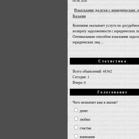
04.08.2026
Взыскание долгов с юридических л
Казани
Компания оказывает услуги по досудебно
возврату задолженности с юридических л
Оптимальным способом взыскания задолж
юридических лиц ...
Статистика
Всего объявлений: 48362
Сегодня: 1
Вчера: 0
Голосование
Чего нехватает вам в жизни?
денег
любви
счастья
внимания