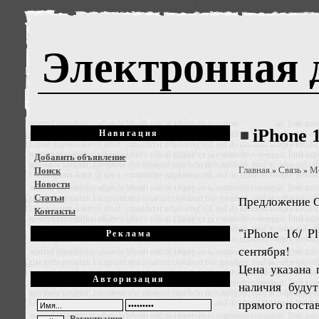
Электронная 
iPhone 
Навигация
Добавить объявление
Поиск
Главная
Связь
М
»
»
Новости
Статьи
Предложение
О
Контакты
"iPhone 16/ P
Реклама
сентября!
Цена указана 
Авторизация
наличия буду
прямого поста
Регистрация