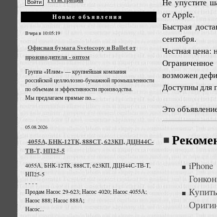
Не упустите ш
от Apple.
Новые объявления
Быстрая доста
Вчера в 10:05:19
сентября.
Офисная бумага Svetocopy и Ballet от
Честная цена: 
производителя - оптом
Ограниченное 
Группа «Илим» — крупнейшая компания
возможен дефи
российской целлюлозно-бумажной промышленности
Доступны для п
по объемам и эффективности производства.
Мы предлагаем прямые по...
Это объявлени
05.08.2026
Рекоме
4055А, БНК-12ТК, 888СТ, 623КП, ДЦН44С-
ТВ-Т, НП25-5
iPhone
4055А, БНК-12ТК, 888СТ, 623КП, ДЦН44С-ТВ-Т,
НП25-5
Гонкон
- - - -
Купить
Продам Насос 29-623; Насос 4020; Насос 4055А;
Насос 888; Насос 888А;
Оригин
Насос...