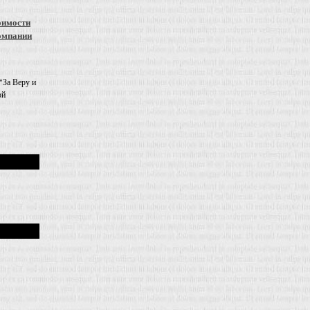
оимости
омпании
"За Веру и
ой