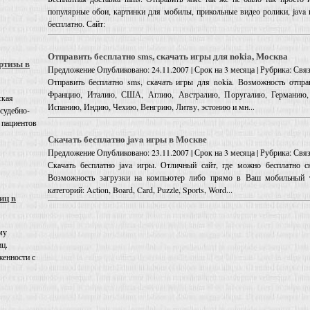
популярные обои, картинки для мобилы, прикольные видео ролики, java 
бесплатно. Сайт:
Отправить бесплатно sms, скачать игры для nokia, Москва
ртизы в
Предложение
Опубликовано: 24.11.2007 | Срок на 3 месяца | Рубрика: Св
Отправить бесплатно sms, скачать игры для nokia. Возможность отпра
Францию, Италию, США, Аглию, Австралию, Поругалию, Германию, 
ская
Испанию, Индию, Чехию, Венгрию, Литву, эстонию и мн...
 судебно-
 пациентов
Скачать бесплатно java игры в Москве
Предложение
Опубликовано: 23.11.2007 | Срок на 3 месяца | Рубрика: Св
Скачать бесплатно java игры. Отличный сайт, где можно бесплатно ск
Возможность загрузки на компьютер либо прямо в Ваш мобильный 
категорий: Action, Board, Card, Puzzle, Sports, Word...
иц в
му
иц.
енности с