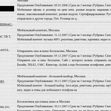
Москве
Предложение
Опубликовано: 05.01.2008 | Срок на 3 месяца | Рубрика: Св
Мобильные ефоны. в розницу по цене опта. разные модели. надежная 
новые, максимальный комплект, разные модели. Сертифицированные. Ру
отправляем в другие города. Опт. Розница по ц...
 ДЦН44С-
Мобильный контент, Москва
Предложение
Опубликовано: 31.12.2007 | Срок на 3 месяца | Рубрика: Св
4С-ТВ-Т,
Мобильный контент: музыка MP3, реалтоны, рингтоны, картинки, видео к
 4055А;
Отправить sms и mms бесплатно, Москва
Предложение
Опубликовано: 05.12.2007 | Срок на 3 месяца | Рубрика: Св
Отправить sms и mms бесплатно. Сайт с которого можно отправить с
Билайн, TELE2, UMC, Киевстар, skylink а еще бесплатная полифония, ринг
Мобильный контент - большой выбор, Москва
Предложение
Опубликовано: 30.11.2007 | Срок на 3 месяца | Рубрика: Св
085,
Мобильный контент - большой выбор. Java-игры, рингтоны, реалтоны, mp3
шоу, видео и темы для мобильного телефона на
Бесплатная доставка mms в Москве
Предложение
Опубликовано: 30.11.2007 | Срок на 3 месяца | Рубрика: Св
966.241;
Бесплатная доставка mms. Отправить ммс так же не было так просто и