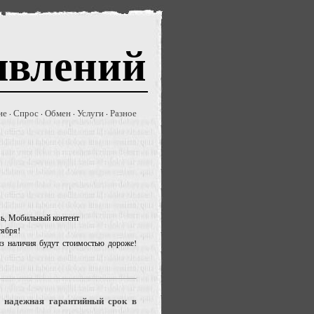
явлений
ие
Спрос
Обмен
Услуги
Разное
·
·
·
·
язь, Мобильный контент
тября!
из наличия будут стоимостью дороже!
. надежная гарантийный срок в