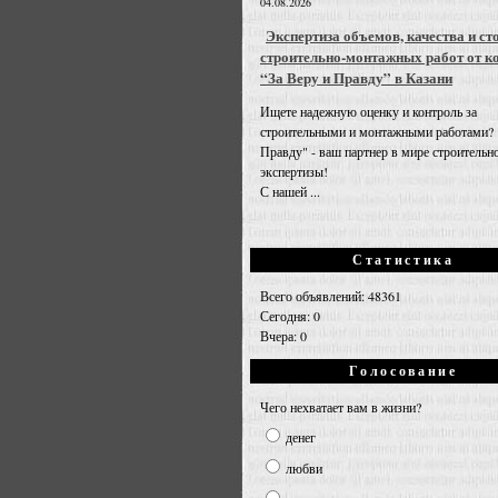
04.08.2026
Экспертиза объемов, качества и ст
строительно-монтажных работ от к
“За Веру и Правду” в Казани
Ищете надежную оценку и контроль за
строительными и монтажными работами? 
Правду" - ваш партнер в мире строительн
экспертизы!
С нашей ...
Статистика
Всего объявлений: 48361
Сегодня: 0
Вчера: 0
Голосование
Чего нехватает вам в жизни?
денег
любви