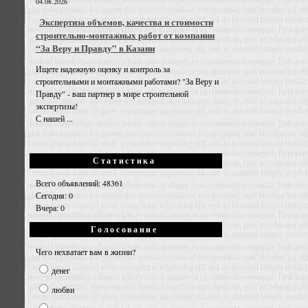
04.08.2026
Экспертиза объемов, качества и стоимости
строительно-монтажных работ от компании
“За Веру и Правду” в Казани
Ищете надежную оценку и контроль за
строительными и монтажными работами? "За Веру и
Правду" - ваш партнер в мире строительной
экспертизы!
С нашей ...
Статистика
Всего объявлений: 48361
Сегодня: 0
Вчера: 0
Голосование
Чего нехватает вам в жизни?
денег
любви