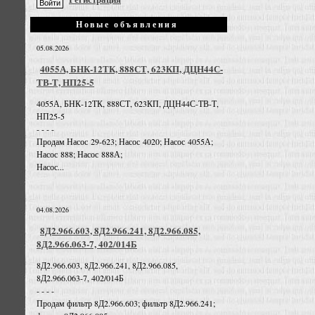
Новые объявления
05.08.2026
4055А, БНК-12ТК, 888СТ, 623КП, ДЦН44С-
ТВ-Т, НП25-5
4055А, БНК-12ТК, 888СТ, 623КП, ДЦН44С-ТВ-Т,
НП25-5
- - - -
Продам Насос 29-623; Насос 4020; Насос 4055А;
Насос 888; Насос 888А;
Насос...
04.08.2026
8Д2.966.603, 8Д2.966.241, 8Д2.966.085,
8Д2.966.063-7, 402/014Б
8Д2.966.603, 8Д2.966.241, 8Д2.966.085,
8Д2.966.063-7, 402/014Б
- - - -
Продам фильтр 8Д2.966.603; фильтр 8Д2.966.241;