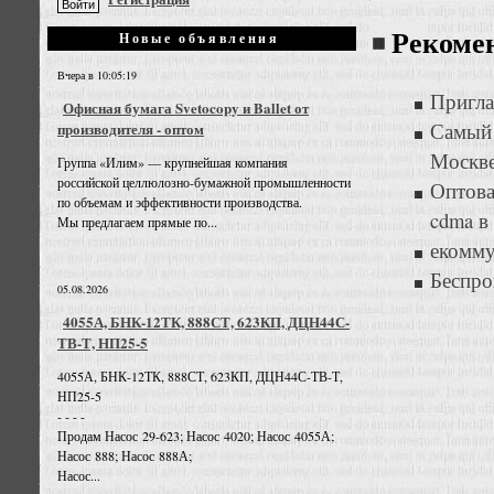
Рекоме
Новые объявления
Вчера в 10:05:19
Пригла
Офисная бумага Svetocopy и Ballet от
Самый
производителя - оптом
Москв
Группа «Илим» — крупнейшая компания
российской целлюлозно-бумажной промышленности
Оптова
по объемам и эффективности производства.
cdma в
Мы предлагаем прямые по...
екомму
Беспро
05.08.2026
4055А, БНК-12ТК, 888СТ, 623КП, ДЦН44С-
ТВ-Т, НП25-5
4055А, БНК-12ТК, 888СТ, 623КП, ДЦН44С-ТВ-Т,
НП25-5
- - - -
Продам Насос 29-623; Насос 4020; Насос 4055А;
Насос 888; Насос 888А;
Насос...