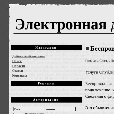
Электронная 
Беспров
Навигация
Добавить объявление
Поиск
Главная
Связь
Ц
»
»
Новости
Статьи
Услуги
Опублик
Контакты
Беспроводная 
Реклама
подключение к
Сведения о фи
Авторизация
Это объявлени
Регистрация