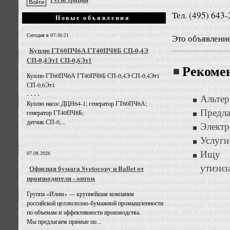
Тел. (495) 643-
Новые объявления
Сегодня в 07:36:21
Это объявлени
Куплю ГТ60ПЧ6А ГТ40ПЧ8Б СП-0,4Э
СП-0,4Эт1 СП-0,6Эт1
Рекоме
Куплю ГТ60ПЧ6А ГТ40ПЧ8Б СП-0,4Э СП-0,4Эт1
СП-0,6Эт1
- - - -
Альтер
Куплю насос ДЦН64-1; генератор ГТ60ПЧ6А;
Предла
генератор ГТ40ПЧ8Б;
датчик СП-0,...
Электр
Услуги
Ищу к
07.08.2026
утизиз
Офисная бумага Svetocopy и Ballet от
производителя - оптом
Группа «Илим» — крупнейшая компания
российской целлюлозно-бумажной промышленности
по объемам и эффективности производства.
Мы предлагаем прямые по...