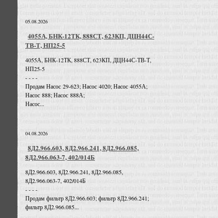
05.08.2026
4055А, БНК-12ТК, 888СТ, 623КП, ДЦН44С-
ТВ-Т, НП25-5
4055А, БНК-12ТК, 888СТ, 623КП, ДЦН44С-ТВ-Т,
НП25-5
- - - -
Продам Насос 29-623; Насос 4020; Насос 4055А;
Насос 888; Насос 888А;
Насос...
04.08.2026
8Д2.966.603, 8Д2.966.241, 8Д2.966.085,
8Д2.966.063-7, 402/014Б
8Д2.966.603, 8Д2.966.241, 8Д2.966.085,
8Д2.966.063-7, 402/014Б
- - - -
Продам фильтр 8Д2.966.603; фильтр 8Д2.966.241;
фильтр 8Д2.966.085...