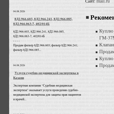
mail.ru
Сайт:
04.08.2026
Рекоме
8Д2.966.603, 8Д2.966.241, 8Д2.966.085,
8Д2.966.063-7, 402/014Б
Куплю
8Д2.966.603, 8Д2.966.241, 8Д2.966.085,
8Д2.966.063-7, 402/014Б
ГМ-37
- - - -
Клапан
Продам фильтр 8Д2.966.603; фильтр 8Д2.966.241;
фильтр 8Д2.966.085...
Прода
Куплю 
Прода
04.08.2026
Услуги судебно-медицинской экспертизы в
Казани
Экспертная компания “Судебная-медицинская
экспертиза” оказывает услуги проведения судебно-
медицинской экспертизы для защиты прав пациентов
и врачей...