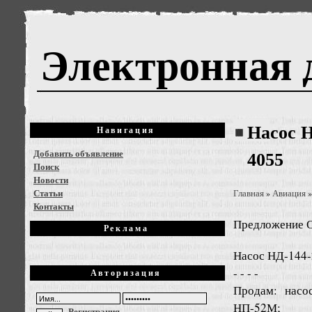
Электронная 
Насос Н
Навигация
Добавить объявление
4055
Поиск
Новости
Статьи
Главная
Авиация
»
Контакты
Предложение
О
Реклама
Насос НД-144-2
- - - -
Авторизация
Продам: насо
НП-52М;
Регистрация