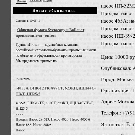
насос НП-52М2
Новые объявления
Продам: насос 
насос 465А; н
Сегодня в 10:05:19
Продам: насос
Офисная бумага Svetocopy и Ballet от
насос НШ-39-2
производителя - оптом
Продам: насос
Группа «Илим» — крупнейшая компания
российской целлюлозно-бумажной промышленности
по объемам и эффективности производства.
Цена: 10000 ру
Мы предлагаем прямые по...
Опубликовал: 
Город: Москва
05.08.2026
4055А, БНК-12ТК, 888СТ, 623КП, ДЦН44С-
Организация: 
ТВ-Т, НП25-5
Адрес: Москва
4055А, БНК-12ТК, 888СТ, 623КП, ДЦН44С-ТВ-Т,
НП25-5
Телефон: +7(9
- - - -
Продам Насос 29-623; Насос 4020; Насос 4055А;
E-m
Эл. почта: [
Насос 888; Насос 888А;
Насос...