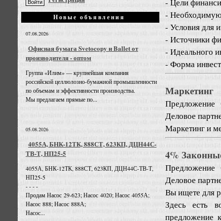
- Цели финанс
- Необходимую
Новые объявления
- Условия для 
07.08.2026
- Источники ф
Офисная бумага Svetocopy и Ballet от
- Идеального и
производителя - оптом
- Форма инвест
Группа «Илим» — крупнейшая компания
российской целлюлозно-бумажной промышленности
Маркетинг
по объемам и эффективности производства.
Мы предлагаем прямые по...
Предложение
Деловое партне
Маркетинг и м
05.08.2026
4055А, БНК-12ТК, 888СТ, 623КП, ДЦН44С-
4% Законные
ТВ-Т, НП25-5
Предложение
4055А, БНК-12ТК, 888СТ, 623КП, ДЦН44С-ТВ-Т,
НП25-5
Деловое партне
- - - -
Вы ищете для р
Продам Насос 29-623; Насос 4020; Насос 4055А;
Здесь есть в
Насос 888; Насос 888А;
Насос...
предложение к