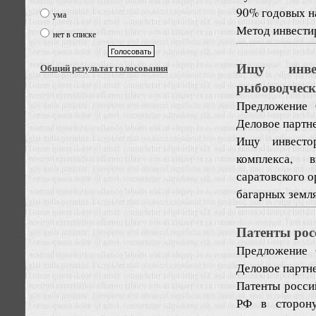
90% годовых н
ума
Метод инвестир
нет в списке
Ищу инвес
Общий результат голосования
рыбоводческ
Предложение
Деловое партне
Ищу инвестор
комплекса, 
саратовского о
багарных земля
Патенты рос
Предложение
Деловое партне
Патенты росси
РФ в сторону