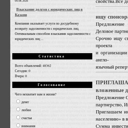
свойства.Все д
04.08.2026
Взыскание долгов с юридических лиц в
Казани
ищу спонсор
Предложение
Компания оказывает услуги по досудебному
возврату задолженности с юридических лиц.
Деловое партне
Оптимальным способом взыскания задолженности с
Срочно ищу сп
юридических лиц ...
проекта
и организации
Статистика
англо-
Всего объявлений: 48362
язычный реперт
Сегодня: 0
Вчера: 0
ПРИГЛАША
Голосование
вложенные д
Чего нехватает вам в жизни?
Предложение
О
денег
партнерство, И
любви
Приглашаем ин
населению» в 
счастья
Сумма инвестиц
внимания