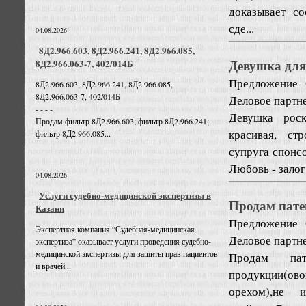
доказывает с
сде...
04.08.2026
8Д2.966.603, 8Д2.966.241, 8Д2.966.085,
Девушка для
8Д2.966.063-7, 402/014Б
Предложение
8Д2.966.603, 8Д2.966.241, 8Д2.966.085,
8Д2.966.063-7, 402/014Б
Деловое партне
- - - -
Девушка рос
Продам фильтр 8Д2.966.603; фильтр 8Д2.966.241;
красивая, ст
фильтр 8Д2.966.085...
супруга спонс
Любовь - залог 
04.08.2026
Услуги судебно-медицинской экспертизы в
Продам пате
Казани
Предложение
Экспертная компания “Судебная-медицинская
Деловое партне
экспертиза” оказывает услуги проведения судебно-
медицинской экспертизы для защиты прав пациентов
Продам пате
и врачей...
продукции(ов
орехом),не 