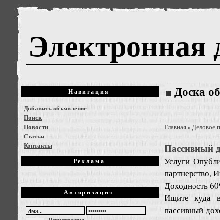
Электронная 
Доска о
Навигация
Добавить объявление
Поиск
Новости
Главная
Деловое 
»
Статьи
Контакты
Пассивный д
Услуги
Опубли
Реклама
партнерство, И
Доходность 60
Авторизация
Ищите куда в
пассивный дох
Регистрация