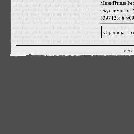
МиниПтицеФер
Окупаемость 7
3397423; 8-90
Страница 1 из
© 2026