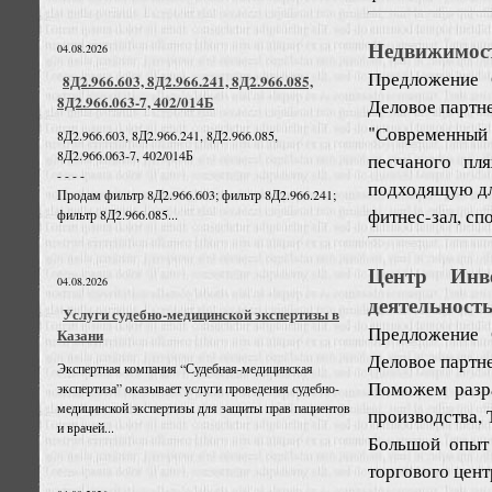
Недвижимост
04.08.2026
Предложение
8Д2.966.603, 8Д2.966.241, 8Д2.966.085,
8Д2.966.063-7, 402/014Б
Деловое партн
"Современный
8Д2.966.603, 8Д2.966.241, 8Д2.966.085,
8Д2.966.063-7, 402/014Б
песчаного пл
- - - -
подходящую дл
Продам фильтр 8Д2.966.603; фильтр 8Д2.966.241;
фитнес-зал, сп
фильтр 8Д2.966.085...
Центр Инве
04.08.2026
деятельност
Услуги судебно-медицинской экспертизы в
Предложение
Казани
Деловое партн
Экспертная компания “Судебная-медицинская
Поможем разра
экспертиза” оказывает услуги проведения судебно-
медицинской экспертизы для защиты прав пациентов
производства,
и врачей...
Большой опыт 
торгового цент