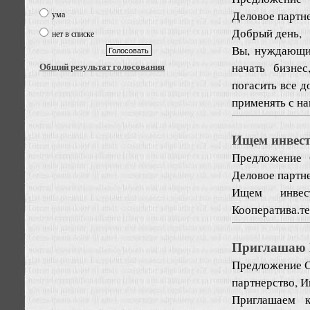
Деловое партн
ума
Добрый день,
нет в списке
Вы, нуждающих
начать бизне
Общий результат голосования
погасить все 
применять с нам
Ищем инвес
Предложение
Деловое партн
Ищем инвест
Кооператива.т
Приглашаю В
Предложение
О
партнерство, И
Приглашаем к