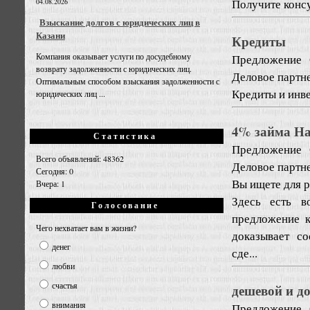
Получите консул
04.08.2026
Взыскание долгов с юридических лиц в
Казани
Кредиты
Компания оказывает услуги по досудебному
Предложение
возврату задолженности с юридических лиц.
Деловое партн
Оптимальным способом взыскания задолженности с
Кредиты и инв
юридических лиц ...
4% займа Н
Статистика
Предложение
Всего объявлений: 48362
Деловое партн
Сегодня: 0
Вы ищете для р
Вчера: 1
Здесь есть в
Голосование
предложение к
Чего нехватает вам в жизни?
доказывает с
денег
сде...
любви
счастья
дешевой и до
внимания
Предложение