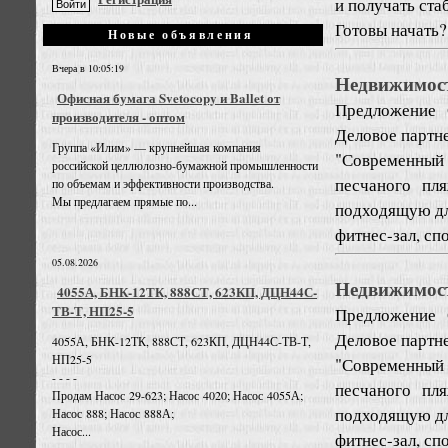
и получать ст
Готовы начать? 
Новые объявления
Вчера в 10:05:19
Недвижимост
Офисная бумага Svetocopy и Ballet от
Предложение
производителя - оптом
Деловое партн
Группа «Илим» — крупнейшая компания
"Современный
российской целлюлозно-бумажной промышленности
песчаного пл
по объемам и эффективности производства.
Мы предлагаем прямые по...
подходящую дл
фитнес-зал, сп
05.08.2026
Недвижимост
4055А, БНК-12ТК, 888СТ, 623КП, ДЦН44С-
ТВ-Т, НП25-5
Предложение
Деловое партн
4055А, БНК-12ТК, 888СТ, 623КП, ДЦН44С-ТВ-Т,
НП25-5
"Современный
- - - -
песчаного пл
Продам Насос 29-623; Насос 4020; Насос 4055А;
подходящую дл
Насос 888; Насос 888А;
Насос...
фитнес-зал, сп