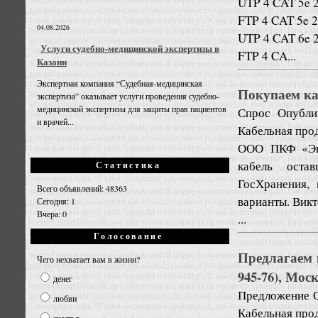
UTP 4 CAT 5e 
FTP 4 CAT 5e 
04.08.2026
UTP 4 CAT 6e 
Услуги судебно-медицинской экспертизы в
FTP 4 CA...
Казани
Экспертная компания “Судебная-медицинская
Покупаем ка
экспертиза” оказывает услуги проведения судебно-
медицинской экспертизы для защиты прав пациентов
Спрос
Опубли
и врачей...
Кабельная про
ООО ПКФ «Эне
кабель оста
Статистика
ГосХранения, 
Всего объявлений: 48363
варианты. Викт
Сегодня: 1
Вчера: 0
...
Голосование
Предлагаем и
Чего нехватает вам в жизни?
945-76), Мос
денег
Предложение
любви
Кабельная про