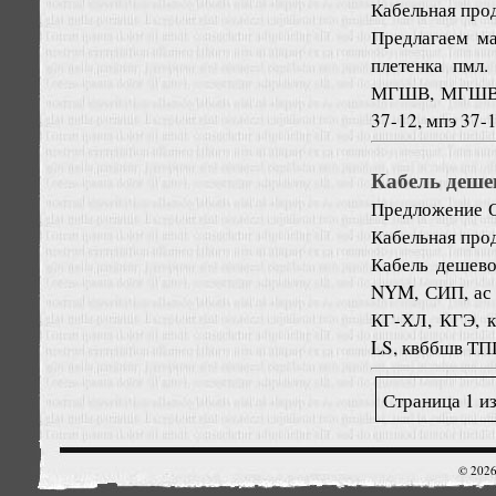
Кабельная про
Предлагаем ма
плетенка пмл
МГШВ, МГШВЭ, 
37-12, мпэ 37
Кабель деше
Предложение
Кабельная про
Кабель дешев
NYM, СИП, ас
КГ-ХЛ, КГЭ, 
LS, квббшв ТП
Страница 1 из
© 2026