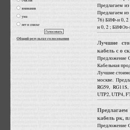
счастья
Предлагаем из 
внимания
Предлагаем из
ума
76) БИФ-н 0, 2 
нет в списке
н 0, 2 ; БИФЭз-
Общий результат голосования
Лучшие сто
кабель с о с
Предложение
Кабельная про
Лучшие стоимос
москве. Предл
RG59, RG11S,
UTP2, UTP4, F
Предлагаем 
кабель рк, 
Предложение