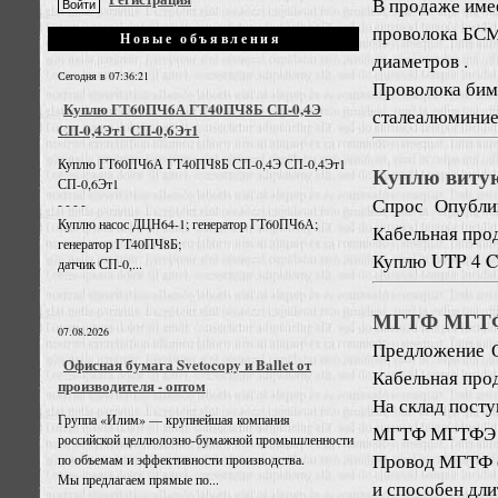
В продаже име
проволока БСМ
Новые объявления
диаметров .
Сегодня в 07:36:21
Проволока бим
Куплю ГТ60ПЧ6А ГТ40ПЧ8Б СП-0,4Э
сталеалюминиев
СП-0,4Эт1 СП-0,6Эт1
Куплю ГТ60ПЧ6А ГТ40ПЧ8Б СП-0,4Э СП-0,4Эт1
Куплю виту
СП-0,6Эт1
Спрос
Опубли
- - - -
Куплю насос ДЦН64-1; генератор ГТ60ПЧ6А;
Кабельная про
генератор ГТ40ПЧ8Б;
Куплю UTP 4 CC
датчик СП-0,...
МГТФ МГТФЭ
07.08.2026
Предложение
Офисная бумага Svetocopy и Ballet от
Кабельная про
производителя - оптом
На склад пост
Группа «Илим» — крупнейшая компания
МГТФ МГТФЭ Т
российской целлюлозно-бумажной промышленности
Провод МГТФ о
по объемам и эффективности производства.
Мы предлагаем прямые по...
и способен дли