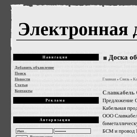
Электронная 
Доска о
Навигация
Добавить объявление
Поиск
Новости
Главная
Связь
Ка
»
»
Статьи
Контакты
Славкабель 
Предложение
Реклама
Кабельная про
ООО Славкабел
Авторизация
биметаллическ
БСМ и провод 
Регистрация