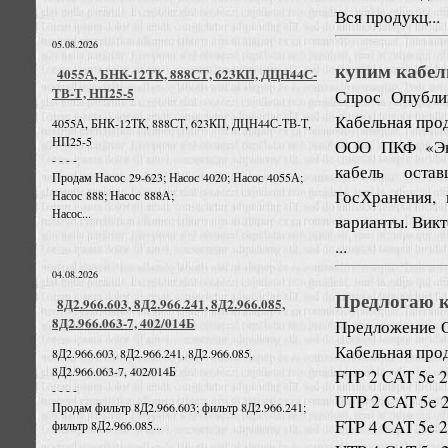
Вся продукц...
05.08.2026
купим кабел
4055А, БНК-12ТК, 888СТ, 623КП, ДЦН44С-
ТВ-Т, НП25-5
Спрос
Опубли
Кабельная про
4055А, БНК-12ТК, 888СТ, 623КП, ДЦН44С-ТВ-Т,
НП25-5
ООО ПКФ «Эне
- - - -
кабель оста
Продам Насос 29-623; Насос 4020; Насос 4055А;
ГосХранения, 
Насос 888; Насос 888А;
Насос...
варианты. Викт
...
04.08.2026
Предлогаю к
8Д2.966.603, 8Д2.966.241, 8Д2.966.085,
8Д2.966.063-7, 402/014Б
Предложение
Кабельная про
8Д2.966.603, 8Д2.966.241, 8Д2.966.085,
8Д2.966.063-7, 402/014Б
FTP 2 CAT 5e 
- - - -
UTP 2 CAT 5e 
Продам фильтр 8Д2.966.603; фильтр 8Д2.966.241;
FTP 4 CAT 5e 
фильтр 8Д2.966.085...