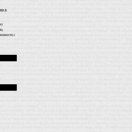
иц в
му
иц.
енности с