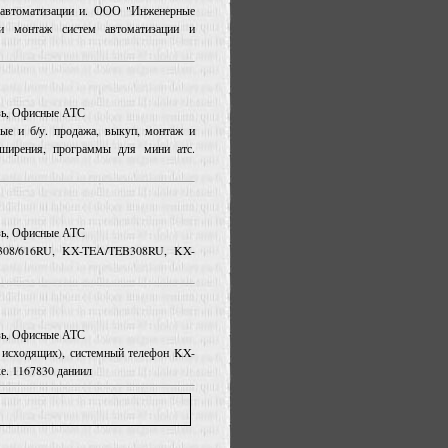
 автоматизации и. ООО "Инженерные
 и монтаж систем автоматизации и
язь, Офисные АТС
ые и б/у. продажа, выкуп, монтаж и
сширения, программы для мини атс.
язь, Офисные АТС
A308/616RU, KX-TEA/TEB308RU, KX-
язь, Офисные АТС
8 исходящих), системный телефон KX-
е. 1167830 даниил