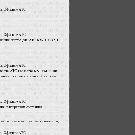
язь, Офисные АТС
язь, Офисные АТС
ренних портов для АТС KX-TD1232, в
язь, Офисные АТС
сную АТС Panasonic KX-TEM 824RU
 хорошем рабочем состоянии. Самовывоз
язь, Офисные АТС
я, в исправном состоянии.
нтаж систем автоматизации и,
язь, Офисные АТС