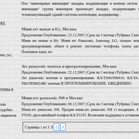
Ооо "инженерные инновации" наладка, модернизация и монтаж систем
инновации" группа инженеров произведет наладку, модернизацию
телекоммуникаций зданий (системы вентиляции, кондиционир...
085,
Мини атс новые и б/у, Москва
Предложение
Опубликовано: 23.12.2007 | Срок на 3 месяца | Рубрика: Св
Мини атс новые и б/у. Мини атс Panasonic, Samsung, LG, siemens нов
программирование, обмен и ремонт, системные телефоны, платы ра
Поменяем вашу атс.
966.241;
Атс panasonic монтаж и программирование, Москва
Предложение
Опубликовано: 22.12.2007 | Срок на 3 месяца | Рубрика: Св
Атс panasonic монтаж и программирование. KX-T206/308/616, KX-T
TES/TEM824RU монтаж И ПРОГРАММИРОВАНИЕ. ЕЖЕДНЕВНО.
ртизы в
Мини-атс panasonic 308 в Москве
Предложение
Опубликовано: 08.12.2007 | Срок на 3 месяца | Рубрика: Св
ская
Мини-атс panasonic 308. Продам мини-атс panasonic 308 (3 входящих, 
 судебно-
T7030, двухлинейный телефон KX-T3155. Возможна поддержка в установк
 пациентов
2
3
Страница 1 из 3:
1