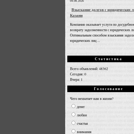
04.08.2026
Взыскание долгов с юридических л
Казани
Компания оказывает услуги по досудебно
возврату задолженности с юридических л
Оптимальным способом взыскания задолж
юридических лиц ...
Статистика
Всего объявлений: 48362
Сегодня: 0
Вчера: 1
Голосование
Чего нехватает вам в жизни?
денег
любви
счастья
внимания