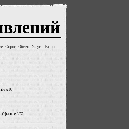
явлений
ие
Спрос
Обмен
Услуги
Разное
·
·
·
·
сные АТС
зь, Офисные АТС