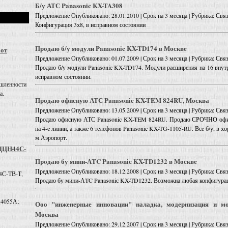
Б/у АТС Panasonic KX-TA308
Предложение
Опубликовано: 28.01.2010 | Срок на 3 месяца | Рубрика: Св
Конфигурация 3х8, в исправном состоянии
Продаю б/у модули Panasonic KX-TD174 в Москве
 от
Предложение
Опубликовано: 01.07.2009 | Срок на 3 месяца | Рубрика: Св
Продаю б/у модули Panasonic KX-TD174. Модули расширения на 16 внут
исправном состоянии.
шленности
а.
Продаю офисную АТС Panasonic KX-TEM 824RU, Москва
Предложение
Опубликовано: 13.05.2009 | Срок на 3 месяца | Рубрика: Св
Продаю офисную АТС Panasonic KX-TEM 824RU. Продаю СРОЧНО офи
на 4-е линии, а также 6 телефонов Panasonic KX-TG-1105-RU. Все б/у, в
м.Аэропорт.
 ДЦН44С-
Пpoдаю бу мини-АTC Panasoniс KX-TD1232 в Москве
Предложение
Опубликовано: 18.12.2008 | Срок на 3 месяца | Рубрика: Св
4С-ТВ-Т,
Пpoдаю бу мини-АTC Panasoniс KX-TD1232. Возможна любая конфигураци
 4055А;
Ооо "инженерные инновации" наладка, модернизация и мо
Москва
Предложение
Опубликовано: 29.12.2007 | Срок на 3 месяца | Рубрика: Св