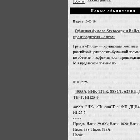
Новые объявления
Вчера в 10:05:19
Офисная бумага Svetocopy и Ballet
производителя - оптом
Группа «Илим» — крупнейшая компания
российской целлюлозно-бумажной промы
по объемам и эффективности производств
Мы предлагаем прямые по...
05.08.2026
4055А, БНК-12ТК, 888СТ, 623КП,
ТВ-Т, НП25-5
4055А, БНК-12ТК, 888СТ, 623КП, ДЦН4
НП25-5
- - - -
Продам Насос 29-623; Насос 4020; Насос
Насос 888; Насос 888А;
Насос...