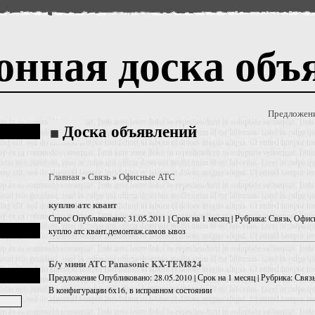
онная доска объ
Предложен
Доска объявлений
Главная
Связь
Офисные АТС
»
»
куплю атс квант
Спрос
Опубликовано: 31.05.2011 | Срок на 1 месяц | Рубрика: Связь, Офи
куплю атс квант.демонтаж.самов ывоз
Б/у мини АТС Panasonic KX-TEM824
Предложение
Опубликовано: 28.05.2010 | Срок на 1 месяц | Рубрика: Свя
В конфигурации 6х16, в исправном состоянии