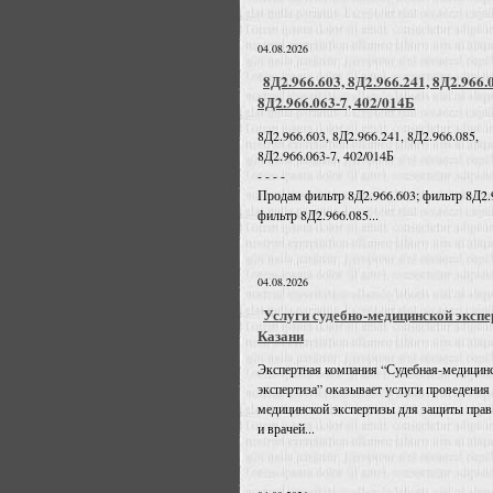
04.08.2026
8Д2.966.603, 8Д2.966.241, 8Д2.966.
8Д2.966.063-7, 402/014Б
8Д2.966.603, 8Д2.966.241, 8Д2.966.085,
8Д2.966.063-7, 402/014Б
- - - -
Продам фильтр 8Д2.966.603; фильтр 8Д2.
фильтр 8Д2.966.085...
04.08.2026
Услуги судебно-медицинской экспе
Казани
Экспертная компания “Судебная-медицин
экспертиза” оказывает услуги проведения
медицинской экспертизы для защиты прав
и врачей...