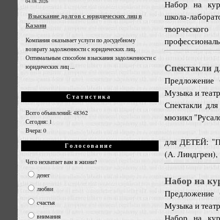
04.08.2026
Набор на кур
школа-лаборат
Взыскание долгов с юридических лиц в
Казани
творческого
профессиональ
Компания оказывает услуги по досудебному
возврату задолженности с юридических лиц.
Оптимальным способом взыскания задолженности с
Спектакли дл
юридических лиц ...
Предложение
Музыка и театр
Статистика
Спектакли для
Всего объявлений: 48362
мюзикл "Русало
Сегодня: 1
Вчера: 0
для ДЕТЕЙ: "П
Голосование
(А. Линдгрен), 
Чего нехватает вам в жизни?
денег
Набор на ку
любви
Предложение
счастья
Музыка и театр
Набор на кур
внимания