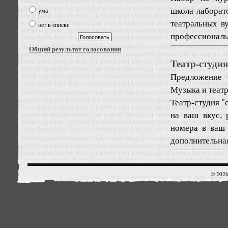
школа-лабора
ума
театральных в
нет в списке
профессиональн
Общий результат голосования
Театр-студи
Предложение
Музыка и театр
Театр-студия "
на ваш вкус, 
номера в ваш 
дополнительная
© 2026