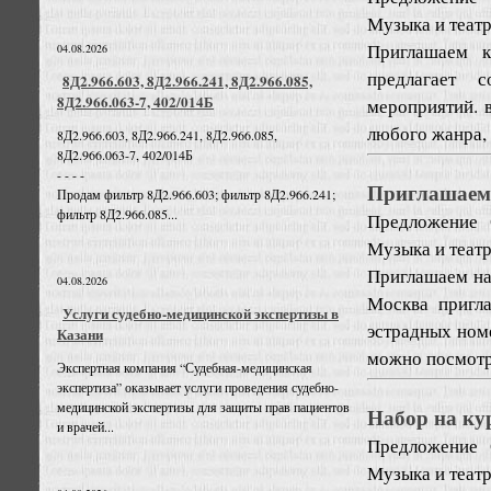
Музыка и театр
Приглашаем 
04.08.2026
предлагает 
8Д2.966.603, 8Д2.966.241, 8Д2.966.085,
8Д2.966.063-7, 402/014Б
мероприятий. 
любого жанра, 
8Д2.966.603, 8Д2.966.241, 8Д2.966.085,
8Д2.966.063-7, 402/014Б
- - - -
Приглашаем 
Продам фильтр 8Д2.966.603; фильтр 8Д2.966.241;
фильтр 8Д2.966.085...
Предложение
Музыка и театр
Приглашаем на
04.08.2026
Москва пригл
Услуги судебно-медицинской экспертизы в
эстрадных номе
Казани
можно посмотре
Экспертная компания “Судебная-медицинская
экспертиза” оказывает услуги проведения судебно-
медицинской экспертизы для защиты прав пациентов
Набор на ку
и врачей...
Предложение
Музыка и театр