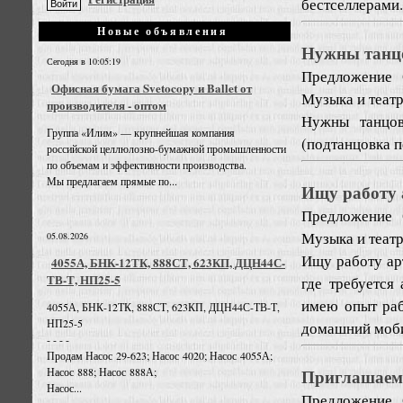
бестселлерами.
Новые объявления
Нужны танц
Сегодня в 10:05:19
Предложение
Офисная бумага Svetocopy и Ballet от
Музыка и театр
производителя - оптом
Нужны танцов
Группа «Илим» — крупнейшая компания
(подтанцовка п
российской целлюлозно-бумажной промышленности
по объемам и эффективности производства.
Мы предлагаем прямые по...
Ищу работу 
Предложение
Музыка и театр
05.08.2026
Ищу работу арт
4055А, БНК-12ТК, 888СТ, 623КП, ДЦН44С-
ТВ-Т, НП25-5
где требуется
имею опыт раб
4055А, БНК-12ТК, 888СТ, 623КП, ДЦН44С-ТВ-Т,
НП25-5
домашний моби
- - - -
Продам Насос 29-623; Насос 4020; Насос 4055А;
Приглашаем 
Насос 888; Насос 888А;
Насос...
Предложение