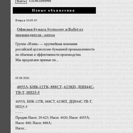
Новые объявления
Вчера в 10:05:19
Офисная бумага Svetocopy и Ballet от
производителя - оптом
Группа «Илим» — крупнейшая компания
российской целлюлозно-бумажной промышленности
по объемам и эффективности производства.
Мы предлагаем прямые по...
05.08.2026
4055А, БНК-12ТК, 888СТ, 623КП, ДЦН44С-
ТВ-Т, НП25-5
4055А, БНК-12ТК, 888СТ, 623КП, ДЦН44С-ТВ-Т,
НП25-5
- - - -
Продам Насос 29-623; Насос 4020; Насос 4055А;
Насос 888; Насос 888А;
Насос...