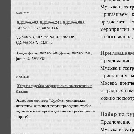
Музыка и театр
Приглашаем 
04.08.2026
предлагает 
8Д2.966.603, 8Д2.966.241, 8Д2.966.085,
8Д2.966.063-7, 402/014Б
мероприятий. 
любого жанра, 
8Д2.966.603, 8Д2.966.241, 8Д2.966.085,
8Д2.966.063-7, 402/014Б
- - - -
Приглашаем 
Продам фильтр 8Д2.966.603; фильтр 8Д2.966.241;
фильтр 8Д2.966.085...
Предложение
Музыка и театр
Приглашаем на
04.08.2026
Москва пригл
Услуги судебно-медицинской экспертизы в
эстрадных номе
Казани
можно посмотре
Экспертная компания “Судебная-медицинская
экспертиза” оказывает услуги проведения судебно-
медицинской экспертизы для защиты прав пациентов
Набор на ку
и врачей...
Предложение
Музыка и театр