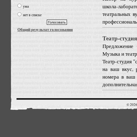
школа-лабора
ума
театральных в
нет в списке
профессиональн
Общий результат голосования
Театр-студи
Предложение
Музыка и театр
Театр-студия "
на ваш вкус, 
номера в ваш 
дополнительная
© 2026