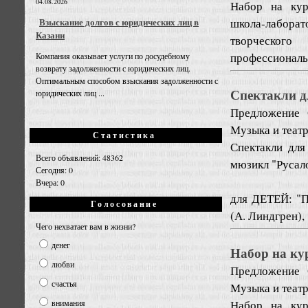
04.08.2026
Набор на кур
школа-лаборат
Взыскание долгов с юридических лиц в
Казани
творческого
профессиональ
Компания оказывает услуги по досудебному
возврату задолженности с юридических лиц.
Оптимальным способом взыскания задолженности с
Спектакли дл
юридических лиц ...
Предложение
Музыка и театр
Статистика
Спектакли для
Всего объявлений: 48362
мюзикл "Русало
Сегодня: 0
Вчера: 0
для ДЕТЕЙ: "П
Голосование
(А. Линдгрен), 
Чего нехватает вам в жизни?
денег
Набор на ку
любви
Предложение
счастья
Музыка и театр
Набор на кур
внимания