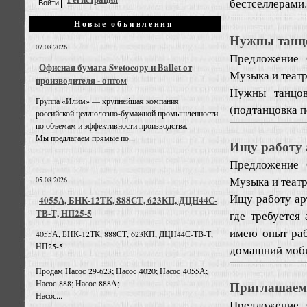
бестселлерами.
Новые объявления
Нужны танц
07.08.2026
Предложение
Офисная бумага Svetocopy и Ballet от
Музыка и театр
производителя - оптом
Нужны танцов
Группа «Илим» — крупнейшая компания
(подтанцовка п
российской целлюлозно-бумажной промышленности
по объемам и эффективности производства.
Мы предлагаем прямые по...
Ищу работу 
Предложение
Музыка и театр
05.08.2026
Ищу работу арт
4055А, БНК-12ТК, 888СТ, 623КП, ДЦН44С-
ТВ-Т, НП25-5
где требуется
имею опыт раб
4055А, БНК-12ТК, 888СТ, 623КП, ДЦН44С-ТВ-Т,
НП25-5
домашний моби
- - - -
Продам Насос 29-623; Насос 4020; Насос 4055А;
Приглашаем 
Насос 888; Насос 888А;
Насос...
Предложение