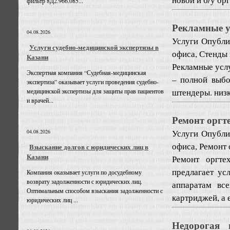
фильтр 8Д2.966.085...
Рекламные у
04.08.2026
Услуги
Опублик
Услуги судебно-медицинской экспертизы в
офиса, Стенды 
Казани
Рекламные услу
Экспертная компания “Судебная-медицинская
– полной выбо
экспертиза” оказывает услуги проведения судебно-
штендеры. низ
медицинской экспертизы для защиты прав пациентов
и врачей...
Ремонт оргт
Услуги
Опублик
04.08.2026
офиса, Ремонт
Взыскание долгов с юридических лиц в
Казани
Ремонт оргте
предлагает ус
Компания оказывает услуги по досудебному
возврату задолженности с юридических лиц.
аппаратам вс
Оптимальным способом взыскания задолженности с
картриджей, а 
юридических лиц ...
Недорогая 