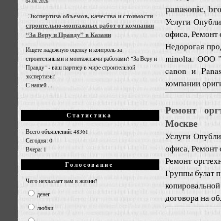
04.08.2026
panasonic, br
Экспертиза объемов, качества и стоимости
Услуги
Опублик
строительно-монтажных работ от компании
офиса, Ремонт
“За Веру и Правду” в Казани
Недорогая прод
Ищете надежную оценку и контроль за
minolta. ООО 
строительными и монтажными работами? "За Веру и
Правду" - ваш партнер в мире строительной
canon и Pana
экспертизы!
компании ориг
С нашей ...
Ремонт орг
Статистика
Москве
Всего объявлений: 48361
Услуги
Опублик
Сегодня: 0
офиса, Ремонт
Вчера: 1
Ремонт оргтехн
Голосование
Группы булат 
Чего нехватает вам в жизни?
копировальной
денег
договора на об
любви