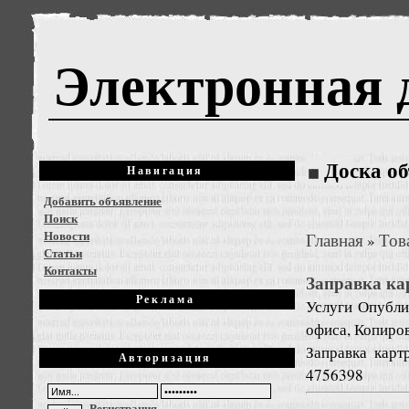
Электронная 
Доска о
Навигация
Добавить объявление
Поиск
Новости
Главная
Тов
»
Статьи
Контакты
Заправка ка
Реклама
Услуги
Опублик
офиса, Копиро
Заправка карт
Авторизация
4756398
Регистрация