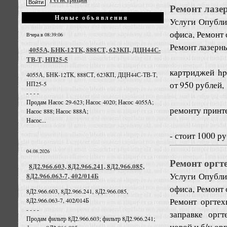
Ремонт лазе
Новые объявления
Услуги
Опублик
офиса, Ремонт
Вчера в 08:39:06
Ремонт лазерны
4055А, БНК-12ТК, 888СТ, 623КП, ДЦН44С-
ТВ-Т, НП25-5
картриджей hp
4055А, БНК-12ТК, 888СТ, 623КП, ДЦН44С-ТВ-Т,
от 950 рублей,
НП25-5
- - - -
Продам Насос 29-623; Насос 4020; Насос 4055А;
ремонту принт
Насос 888; Насос 888А;
Насос...
- стоит 1000 ру
04.08.2026
Ремонт оргт
8Д2.966.603, 8Д2.966.241, 8Д2.966.085,
Услуги
Опублик
8Д2.966.063-7, 402/014Б
офиса, Ремонт
8Д2.966.603, 8Д2.966.241, 8Д2.966.085,
Ремонт оргтех
8Д2.966.063-7, 402/014Б
- - - -
заправке орг
Продам фильтр 8Д2.966.603; фильтр 8Д2.966.241;
новой и б/у ор